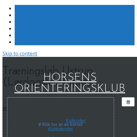
Skip to content
Træningsløb Ustrup
HORSENS
(Lørdagsløb Light)
ORIENTERINGSKLUB
Kalender
Klik for at se kortet
Klubkalender