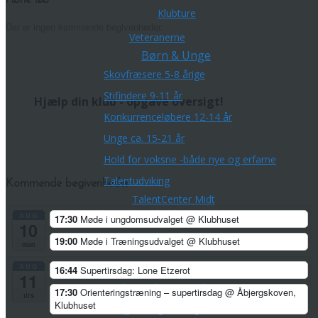
Klubture
Der er ingen kommende begivenheder.
Veteranerne
Børn & Unge
Skovfræsere 5-8 årige
Stifindere 9-11 år
Hjælp din klub - opgave oversigt!
Konkurrenceløbere 12-14 år
Unge ca. 15-21 år
Hold for voksne -både nye og erfarne
Talentudviking
Kommende begivenheder
TalentCenter Midt
AUG
17:30
Møde i ungdomsudvalget
@ Klubhuset
Talentidrætsklasser
10
19:00
Møde i Træningsudvalget
@ Klubhuset
Sportscollege Horsens
man
Ungdomskurser og sommerlejre
AUG
16:44
Supertirsdag: Lone Etzerot
11
Kreds Ungdoms Match
17:30
Orienteringstræning – supertirsdag
@ Åbjergskoven,
tirs
Klubhuset
Midtjysk Ungdomsliga 2026