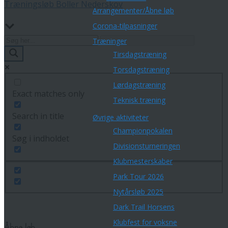
Træningsløb Boller Nederskov
Arrangementer/Åbne løb
Corona-tilpasninger
Træninger
Tirsdagstræning
Torsdagstræning
Lørdagstræning
Exact matches only
Teknisk træning
Search in title
Øvrige aktiviteter
Championpokalen
Søg i indholdet
Divisionsturneringen
Klubmesterskaber
Park Tour 2026
Nytårsløb 2025
Dark Trail Horsens
Klubfest for voksne
Åbne løb