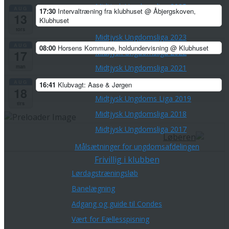
Midtjysk Ungdomsliga 2025
AUG
17:30
Intervaltræning fra klubhuset
@ Åbjergskoven,
13
Klubhuset
Midtjysk Ungdomsliga 2024
tors
Midtjysk Ungdomsliga 2023
AUG
08:00
Horsens Kommune, holdundervisning
@ Klubhuset
Midtjysk Ungdomsliga 2022
17
man
Midtjysk Ungdomsliga 2021
Midtjysk Ungdoms Liga 2020
AUG
16:41
Klubvagt: Aase & Jørgen
18
Midtjysk Ungdoms Liga 2019
tirs
Midtjysk Ungdomsliga 2018
Midtjysk Ungdomsliga 2017
Målsætninger for ungdomsafdelingen
Frivillig i klubben
Lørdagstræningsløb
Banelægning
Adgang og guide til Condes
Vært for Fællesspisning