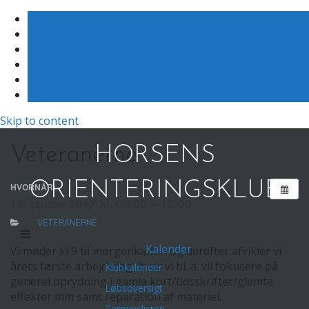
Skip to content
Veteranerne
HORSENS
ORIENTERINGSKLUB
HVORNÅR:
12. januar 2017 kl. 09:00 – 12:00
VETERANERNE
Kalender
Vi møder kl 9 til morgenkaffen og derefter afvikler vi
årets første arbejdsdag, hvor vi bl. a. vil fokusere på
Klubkalender
generel oprydning i gamle kort/tidsskrifter/glemte
Løbsoversigt
effekter mm samt reparation af materiel.
Terminslisten