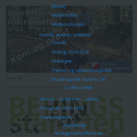
Klubtøj
Medlemsliste
Medlemsfordele
Formål, visioner, politikker
Formål
Strategi 2024-2028
Vedtægter
Træner- og uddannelsespolitik
Åbne løb
Privatlivspolitik Horsens OK
Der er ingen kommende begivenheder.
Cookies politik
Historie – bestyrelse – pokaler
Fotoalbum 2002-2010
Orienteringskort
Aktiviteter
Arrangementer/Åbne løb