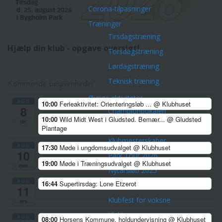
Corona-tilpasninger
Træninger
Tirsdagstræning
Hjælp din klub - opgave oversigt!
Torsdagstræning
Lørdagstræning
Teknisk træning
Kommende begivenheder
Øvrige aktiviteter
AUG
10:00
Ferieaktivitet: Orienteringsløb ...
@ Klubhuset
8
Championpokalen
10:00
Wild Midt West i Gludsted. Bemær...
@ Gludsted
lør
Divisionsturneringen
Plantage
Klubmesterskaber
AUG
17:30
Møde i ungdomsudvalget
@ Klubhuset
10
Park Tour 2026
19:00
Møde i Træningsudvalget
@ Klubhuset
man
Nytårsløb 2025
AUG
16:44
Supertirsdag: Lone Etzerot
Dark Trail Horsens
11
Klubfest for voksne
tirs
Klubture
AUG
08:00
Horsens Kommune, holdundervisning
@ Klubhuset