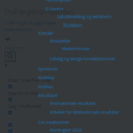
O-Service
Indlægsnavigation
Løbstilmelding og løbskonto
Træningsudvalgsmøde
Klubben
Veteranerne
Kontakt
Bestyrelse
Mødereferater
Udvalg og øvrige kontaktpersoner
Sponsorer
Klubblad
Exact matches only
Klubhus
Search in title
Resultater
Internationale resultater
Søg i indholdet
Kriterier for internationale resultater
For medlemmer
Kontingent 2026