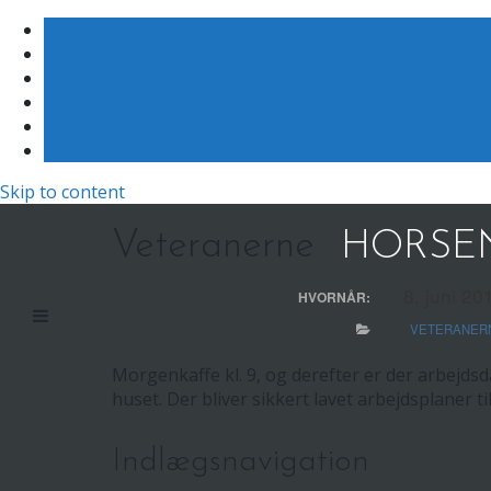
Skip to content
Veteranerne
HORSEN
8. juni 20
HVORNÅR:
VETERANER
Morgenkaffe kl. 9, og derefter er der arbejd
huset. Der bliver sikkert lavet arbejdsplaner til
Indlægsnavigation