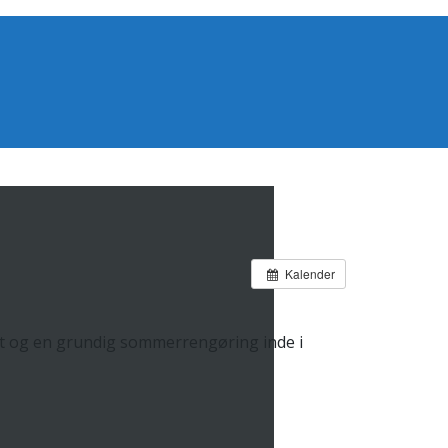
Kalender
set og en grundig sommerrengøring inde i