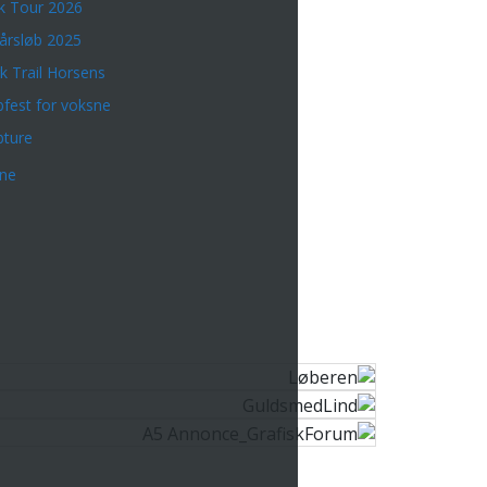
k Tour 2026
årsløb 2025
k Trail Horsens
bfest for voksne
bture
rne