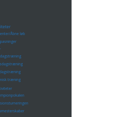
iteter
enter/Åbne løb
lpasninger
r
sdagstræning
sdagstræning
dagstræning
nisk træning
iviteter
mpionpokalen
isionsturneringen
bmesterskaber