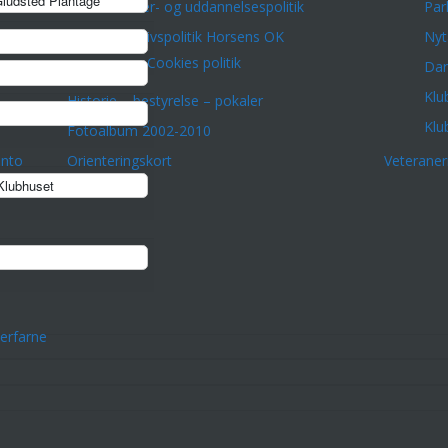
ludsted Plantage
Træner- og uddannelsespolitik
Par
Privatlivspolitik Horsens OK
Nyt
Cookies politik
Dar
Klu
Historie – bestyrelse – pokaler
Klu
Fotoalbum 2002-2010
onto
Orienteringskort
Veterane
lubhuset
erfarne