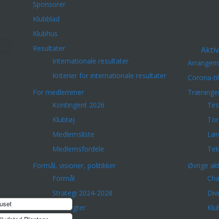
Sponsorer
Klubblad
Klubhus
Resultater
Aktiv
Internationale resultater
Arrangem
Kriterier for internationale resultater
Corona-ti
For medlemmer
Træninge
Kontingent 2026
Tir
Klubtøj
Tor
Medlemsliste
Lør
Medlemsfordele
Tek
Formål, visioner, politikker
Øvrige akt
Formål
Cha
Strategi 2024-2028
Div
uset
Vedtægter
Klu