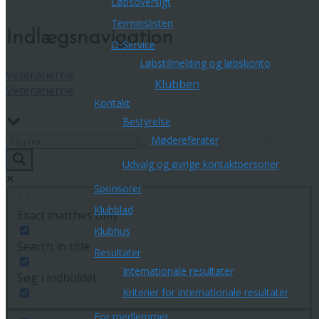
Løbsoversigt
Terminslisten
Indlægsnavigation
O-Service
Løbstilmelding og løbskonto
Veteranerne
Klubben
Veteranerne
Kontakt
Bestyrelse
Mødereferater
Udvalg og øvrige kontaktpersoner
Sponsorer
Klubblad
Exact matches only
Klubhus
Search in title
Resultater
Internationale resultater
Søg i indholdet
Kriterier for internationale resultater
For medlemmer