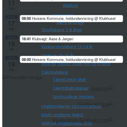
11
Klubture
tirs
Veteranerne
AUG
08:00
Horsens Kommune, holdundervisning
@ Klubhuset
17
Børn & Unge
man
Skovfræsere 5-8 årige
AUG
Stifindere 9-11 år
16:41
Klubvagt: Aase & Jørgen
18
Konkurrenceløbere 12-14 år
tirs
Unge ca. 15-21 år
AUG
08:00
Horsens Kommune, holdundervisning
@ Klubhuset
19
Hold for voksne -både nye og erfarne
ons
Talentudviking
TalentCenter Midt
Talentidrætsklasser
Sportscollege Horsens
Ungdomskurser og sommerlejre
Kreds Ungdoms Match
Midtjysk Ungdomsliga 2026