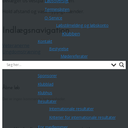
bevæger os vestpå til Kulsølejren.
Løbsoversigt
Terminslisten
Hold afstand og vask hyppigt hænder.
O-Service
Løbstilmelding og løbskonto
Indlægsnavigation
Klubben
Kontakt
Veteranerne
Bestyrelse
Ungdomstræning
Mødereferater
Udvalg og øvrige kontaktpersoner
Sponsorer
Klubblad
Åbne løb
Klubhus
Der er ingen kommende begivenheder.
Resultater
Internationale resultater
Kriterier for internationale resultater
For medlemmer