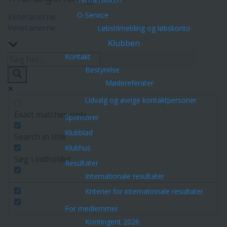
O-Service
Veteranerne
Veteranerne
Løbstilmelding og løbskonto
Klubben
Kontakt
Bestyrelse
Mødereferater
Udvalg og øvrige kontaktpersoner
Exact matches only
Sponsorer
Klubblad
Search in title
Klubhus
Søg i indholdet
Resultater
Internationale resultater
Kriterier for internationale resultater
For medlemmer
Kontingent 2026