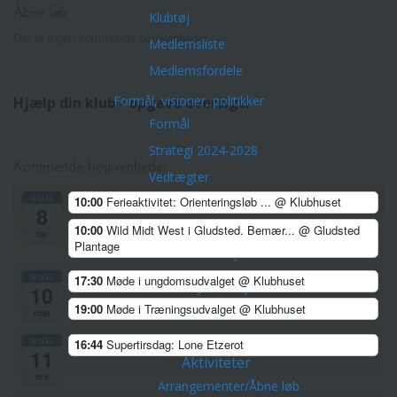
Åbne løb
Klubtøj
Der er ingen kommende begivenheder.
Medlemsliste
Medlemsfordele
Formål, visioner, politikker
Hjælp din klub - opgave oversigt!
Formål
Strategi 2024-2028
Kommende begivenheder
Vedtægter
AUG
10:00
Ferieaktivitet: Orienteringsløb ...
@ Klubhuset
Træner- og uddannelsespolitik
8
10:00
Wild Midt West i Gludsted. Bemær...
@ Gludsted
Privatlivspolitik Horsens OK
lør
Plantage
Cookies politik
AUG
17:30
Møde i ungdomsudvalget
@ Klubhuset
Historie – bestyrelse – pokaler
10
19:00
Møde i Træningsudvalget
@ Klubhuset
Fotoalbum 2002-2010
man
Orienteringskort
AUG
16:44
Supertirsdag: Lone Etzerot
11
Aktiviteter
tirs
Arrangementer/Åbne løb