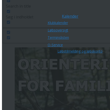
Search in title
Kalender
Søg i indholdet
Klubkalender
Løbsoversigt
Terminslisten
O-Service
Løbstilmelding og løbskonto