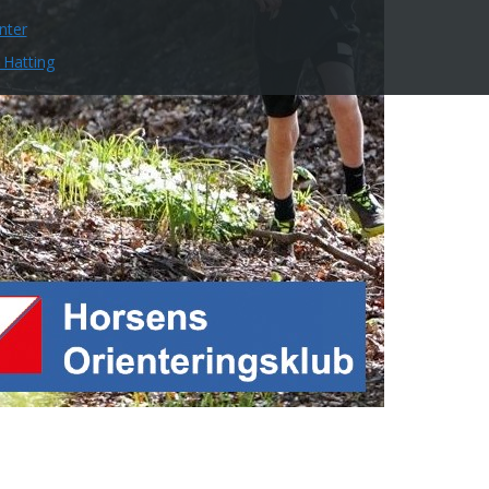
nter
 Hatting