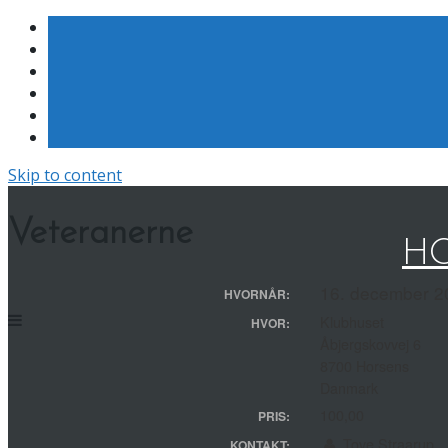
Skip to content
Veteranerne
HO
16. december 20
HVORNÅR:
Klubhuset
HVOR:
Åbjergskovvej 6
8700 Horsens
Danmark
100,00
PRIS:
Tove Straarup
KONTAKT: