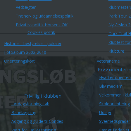
Vedtægter
Klubmester
Træner- og uddannelsespolitik
Park Tour 
Privatlivspolitik Horsens OK
Nytårsløb 
Cookies politik
Dark Trail 
Klubfest fo
Historie – bestyrelse – pokaler
Klubture
Fotoalbum 2002-2010
Orienteringskort
Veteranerne
Prøv orienterin
Hvad er orienter
Bliv medlem
Velkommen i klu
Frivillig i klubben
Lørdagstræningsløb
Skoleorientering
Banelægning
Udstyr
Adgang og guide til Condes
Sværhedsgrader
Vært for Fællesspisning
Lær at finde vej