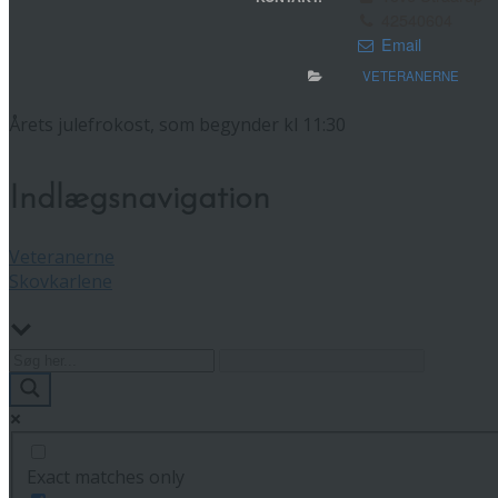
42540604
Email
VETERANERNE
Årets julefrokost, som begynder kl 11:30
Indlægsnavigation
Veteranerne
Skovkarlene
Exact matches only