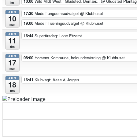
10:00
Wild Midt West i Gludsted. Bemær...
@ Gludsted Plantag
lør
AUG
17:30
Møde i ungdomsudvalget
@ Klubhuset
10
19:00
Møde i Træningsudvalget
@ Klubhuset
man
AUG
16:44
Supertirsdag: Lone Etzerot
11
tirs
AUG
08:00
Horsens Kommune, holdundervisning
@ Klubhuset
17
man
AUG
16:41
Klubvagt: Aase & Jørgen
18
tirs