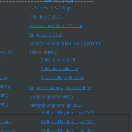
Børn & Unge
Skovfræsere 5-8 årige
Stifindere 9-11 år
Konkurrenceløbere 12-14 år
Unge ca. 15-21 år
Hold for voksne -både nye og erfarne
ne løb
Talentudviking
TalentCenter Midt
er
Talentidrætsklasser
ning
Sportscollege Horsens
æning
Ungdomskurser og sommerlejre
ning
Kreds Ungdoms Match
ning
Midtjysk Ungdomsliga 2026
Midtjysk Ungdomsliga 2025
okalen
Midtjysk Ungdomsliga 2024
rneringen
Midtjysk Ungdomsliga 2023