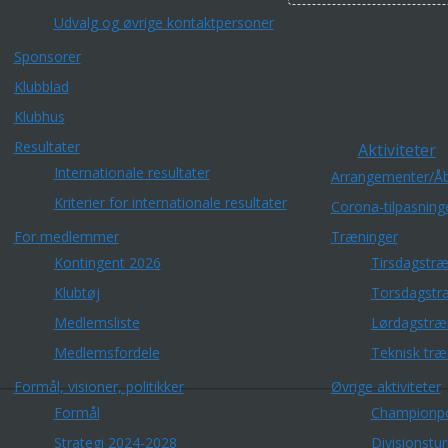
Udvalg og øvrige kontaktpersoner
Sponsorer
Klubblad
Klubhus
Resultater
Aktiviteter
Internationale resultater
Arrangementer/Åb
Kriterier for internationale resultater
Corona-tilpasning
For medlemmer
Træninger
Kontingent 2026
Tirsdagstræ
Klubtøj
Torsdagstr
Medlemsliste
Lørdagstræ
Medlemsfordele
Teknisk træ
Formål, visioner, politikker
Øvrige aktiviteter
Formål
Championp
Strategi 2024-2028
Divisionstu