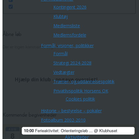
Kontingent 2026
Klubtøj
Medlemsliste
Medlemsfordele
Åbne løb
Formål, visioner, politikker
Der er ingen kommende begivenheder.
Formål
Strategi 2024-2028
Vedtægter
Hjælp din klub - opgave oversigt!
Træner- og uddannelsespolitik
Privatlivspolitik Horsens OK
Cookies politik
Historie – bestyrelse – pokaler
Kommende begivenheder
Fotoalbum 2002-2010
Orienteringskort
AUG
10:00
Ferieaktivitet: Orienteringsløb ...
@ Klubhuset
8
Aktiviteter