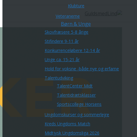
Klubture
Veteranerne
Børn & Unge
Skovfræsere 5-8 årige
Stifindere 9-11 år
Konkurrenceløbere 12-14 år
Unge ca. 15-21 år
Hold for voksne -både nye og erfarne
Talentudviking
TalentCenter Midt
Talentidrætsklasser
Sportscollege Horsens
Ungdomskurser og sommerlejre
Kreds Ungdoms Match
Midtjysk Ungdomsliga 2026