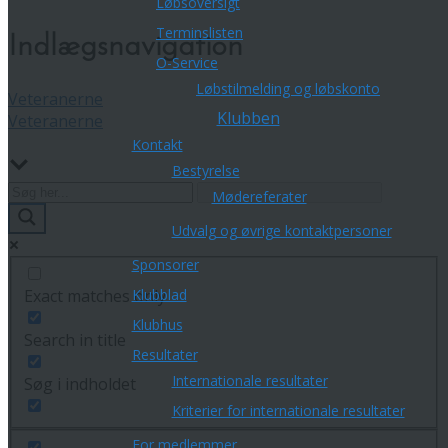
Løbsoversigt
Terminslisten
Indlægsnavigation
O-Service
Løbstilmelding og løbskonto
Veteranerne
Klubben
Veteranerne
Kontakt
Bestyrelse
Mødereferater
Udvalg og øvrige kontaktpersoner
Sponsorer
Klubblad
Exact matches only
Klubhus
Search in title
Resultater
Internationale resultater
Søg i indholdet
Kriterier for internationale resultater
For medlemmer