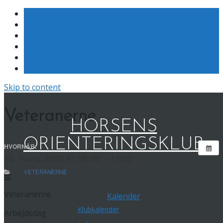
Skip to content
Veteranerne
HORSENS
ORIENTERINGSKLUB
HVORNÅR:
10. marts 2022 kl. 09:00 – 12:00
VETERANERNE
Veteranerne
Kalender
Klubkalender
Arbejdsdag