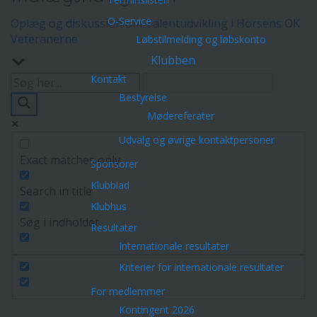
O-Service
Oplæg og diskussion om Talentudvikling i Horsens OK
Veteranerne
Løbstilmelding og løbskonto
Klubben
Kontakt
Bestyrelse
Mødereferater
Udvalg og øvrige kontaktpersoner
Exact matches only
Sponsorer
Klubblad
Search in title
Klubhus
Søg i indholdet
Resultater
Internationale resultater
Kriterier for internationale resultater
For medlemmer
Kontingent 2026