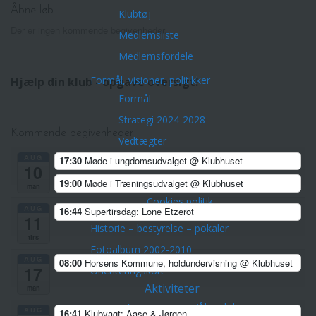
Åbne løb
Klubtøj
Der er ingen kommende begivenheder.
Medlemsliste
Medlemsfordele
Formål, visioner, politikker
Hjælp din klub - opgave oversigt!
Formål
Strategi 2024-2028
Kommende begivenheder
Vedtægter
AUG
17:30
Møde i ungdomsudvalget
@ Klubhuset
Træner- og uddannelsespolitik
10
19:00
Møde i Træningsudvalget
@ Klubhuset
Privatlivspolitik Horsens OK
man
Cookies politik
AUG
16:44
Supertirsdag: Lone Etzerot
11
Historie – bestyrelse – pokaler
tirs
Fotoalbum 2002-2010
AUG
08:00
Horsens Kommune, holdundervisning
@ Klubhuset
17
Orienteringskort
Aktiviteter
man
Arrangementer/Åbne løb
AUG
16:41
Klubvagt: Aase & Jørgen