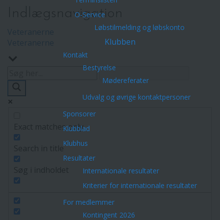
Indlægsnavigation
O-Service
Løbstilmelding og løbskonto
Veteranerne
Klubben
Veteranerne
Kontakt
Bestyrelse
Mødereferater
Udvalg og øvrige kontaktpersoner
Sponsorer
Exact matches only
Klubblad
Klubhus
Search in title
Resultater
Søg i indholdet
Internationale resultater
Kriterier for internationale resultater
For medlemmer
Kontingent 2026