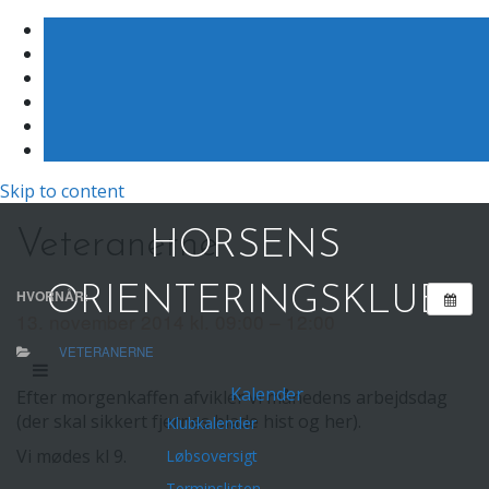
Skip to content
Veteranerne
HORSENS
ORIENTERINGSKLUB
HVORNÅR:
13. november 2014 kl. 09:00 – 12:00
VETERANERNE
Kalender
Efter morgenkaffen afvikler vi månedens arbejdsdag
(der skal sikkert fjernes blade hist og her).
Klubkalender
Vi mødes kl 9.
Løbsoversigt
Terminslisten