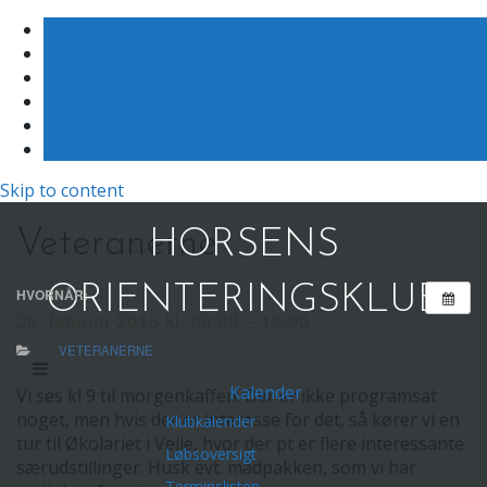
Skip to content
Veteranerne
HORSENS
ORIENTERINGSKLUB
HVORNÅR:
26. februar 2015 kl. 09:00 – 10:00
VETERANERNE
Kalender
Vi ses kl 9 til morgenkaffen. Der er ikke programsat
noget, men hvis der er interesse for det, så kører vi en
Klubkalender
tur til Økolariet i Vejle, hvor der pt er flere interessante
Løbsoversigt
særudstillinger. Husk evt. madpakken, som vi har
Terminslisten