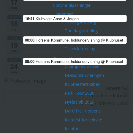
17
Corona-tilpasninger
man
Træninger
AUG
16:41
Klubvagt: Aase & Jørgen
18
Tirsdagstræning
tirs
Torsdagstræning
AUG
Lørdagstræning
08:00
Horsens Kommune, holdundervisning
@ Klubhuset
19
Teknisk træning
ons
Øvrige aktiviteter
AUG
08:00
Horsens Kommune, holdundervisning
@ Klubhuset
24
Championpokalen
man
Divisionsturneringen
Klubmesterskaber
Park Tour 2026
Nytårsløb 2025
Dark Trail Horsens
Klubfest for voksne
Klubture