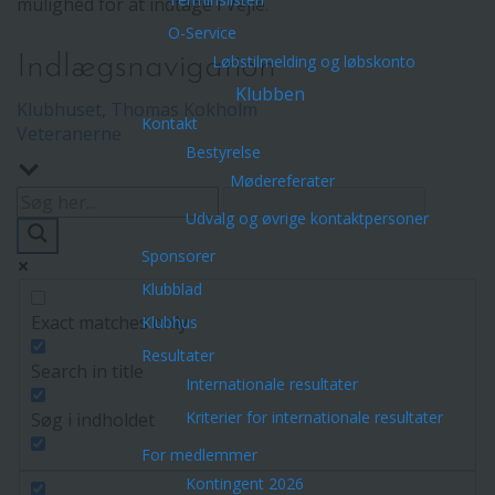
mulighed for at indtage i Vejle.
O-Service
Indlægsnavigation
Løbstilmelding og løbskonto
Klubben
Klubhuset, Thomas Kokholm
Kontakt
Veteranerne
Bestyrelse
Mødereferater
Udvalg og øvrige kontaktpersoner
Sponsorer
Klubblad
Exact matches only
Klubhus
Resultater
Search in title
Internationale resultater
Kriterier for internationale resultater
Søg i indholdet
For medlemmer
Kontingent 2026