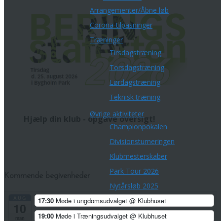
Arrangementer/Åbne løb
Corona-tilpasninger
Træninger
Tirsdagstræning
Torsdagstræning
Lørdagstræning
Teknisk træning
Øvrige aktiviteter
Hjælp din klub - opgave oversigt!
Championpokalen
Divisionsturneringen
Klubmesterskaber
Park Tour 2026
Kommende begivenheder
Nytårsløb 2025
AUG
17:30
Møde i ungdomsudvalget
@ Klubhuset
Dark Trail Horsens
10
Klubfest for voksne
19:00
Møde i Træningsudvalget
@ Klubhuset
man