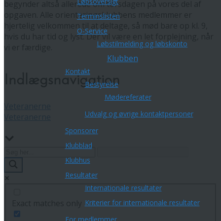
Løbsoversigt
begynder altså allerede om torsdagen på vores del af
opgaven. Alle orienteringsklubbens medlemmer er
Terminslisten
hjertelig velkommen til at deltage, så mød bare op kl. 9,
O-Service
hvis du har tid og lyst. Der vil være en let forplejning, når
Løbstilmelding og løbskonto
vi er færdige.
Klubben
Kontakt
Indlægsnavigation
Bestyrelse
Mødereferater
Veteranerne
Udvalg og øvrige kontaktpersoner
Veteranerne
Sponsorer
Klubblad
Klubhus
Resultater
Internationale resultater
Kriterier for internationale resultater
Exact matches only
For medlemmer