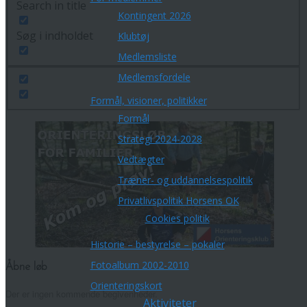
Search in title
Kontingent 2026
Søg i indholdet
Klubtøj
Medlemsliste
Medlemsfordele
Formål, visioner, politikker
Formål
Strategi 2024-2028
Vedtægter
Træner- og uddannelsespolitik
Privatlivspolitik Horsens OK
Cookies politik
Historie – bestyrelse – pokaler
Fotoalbum 2002-2010
Åbne løb
Orienteringskort
Der er ingen kommende begivenheder.
Aktiviteter