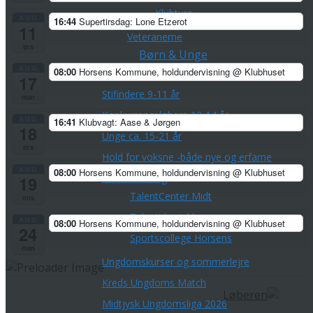
Klubture
AUG
16:44
Supertirsdag: Lone Etzerot
11
Veteranerne
tirs
Børn & Unge
AUG
08:00
Horsens Kommune, holdundervisning
@ Klubhuset
Skovfræsere 5-8 årige
17
Stifindere 9-11 år
man
Konkurrenceløbere 12-14 år
AUG
16:41
Klubvagt: Aase & Jørgen
18
Unge ca. 15-21 år
tirs
Hold for voksne -både nye og erfarne
AUG
08:00
Horsens Kommune, holdundervisning
@ Klubhuset
Talentudviking
19
TalentCenter Midt
ons
Talentidrætsklasser
AUG
08:00
Horsens Kommune, holdundervisning
@ Klubhuset
24
Sportscollege Horsens
man
Ungdomskurser og sommerlejre
Kreds Ungdoms Match
Midtjysk Ungdomsliga 2026