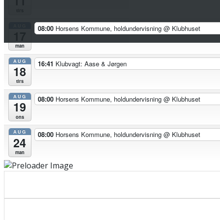
11
tirs
AUG
08:00
Horsens Kommune, holdundervisning
@ Klubhuset
17
man
AUG
16:41
Klubvagt: Aase & Jørgen
18
tirs
AUG
08:00
Horsens Kommune, holdundervisning
@ Klubhuset
19
ons
AUG
08:00
Horsens Kommune, holdundervisning
@ Klubhuset
24
man