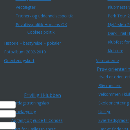
Vedtægter
Klubmester
Træner- og uddannelsespolitik
Park Tour 
Privatlivspolitik Horsens OK
Nytårsløb 
Cookies politik
Dark Trail 
Klubfest fo
Historie – bestyrelse – pokaler
Klubture
Fotoalbum 2002-2010
Orienteringskort
Veteranerne
Prøv orienterin
Hvad er orienter
Bliv medlem
Velkommen i klu
Frivillig i klubben
Lørdagstræningsløb
Skoleorientering
Banelægning
Udstyr
Adgang og guide til Condes
Sværhedsgrader
Vært for Fællesspisning
Lær at finde vej