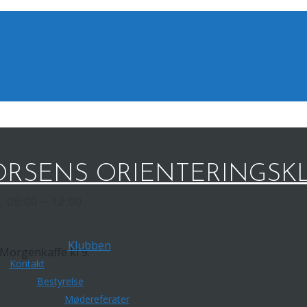
RSENS ORIENTERINGSK
l. 09:00 – 12:00
Klubben
 Morgenkaffe kl 9.
Kontakt
Bestyrelse
Mødereferater