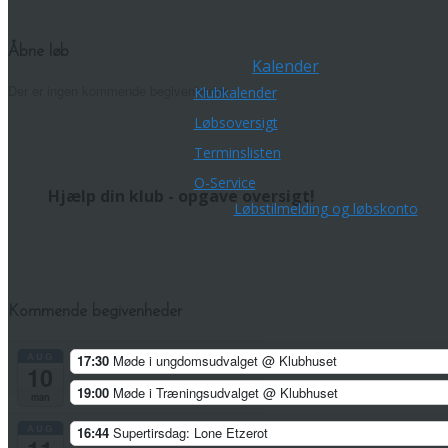
Åbne løb
Kalender
Der er ingen kommende begivenheder.
Klubkalender
Løbsoversigt
Terminslisten
O-Service
Hjælp din klub - opgave oversigt!
Løbstilmelding og løbskonto
Kommende begivenheder
AUG
17:30
Møde i ungdomsudvalget
@ Klubhuset
10
19:00
Møde i Træningsudvalget
@ Klubhuset
man
AUG
16:44
Supertirsdag: Lone Etzerot