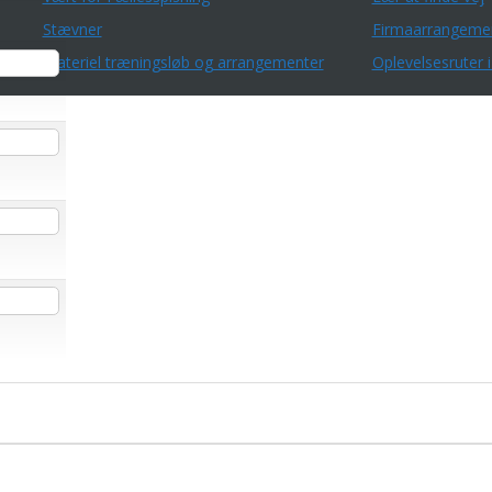
Stævner
Firmaarrangeme
Materiel træningsløb og arrangementer
Oplevelsesruter i