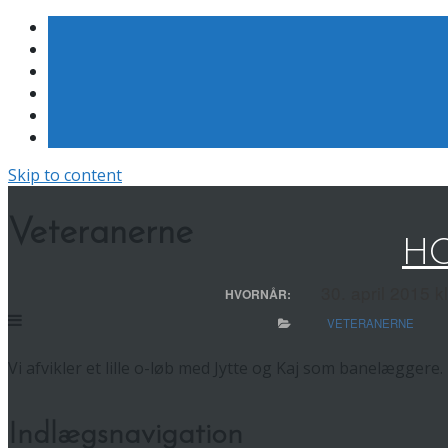
Skip to content
Veteranerne
HO
30. april 2015 k
HVORNÅR:
VETERANERNE
Vi afvikler et lille o-løb med Jytte og Kaj som banelæggere.
Indlægsnavigation