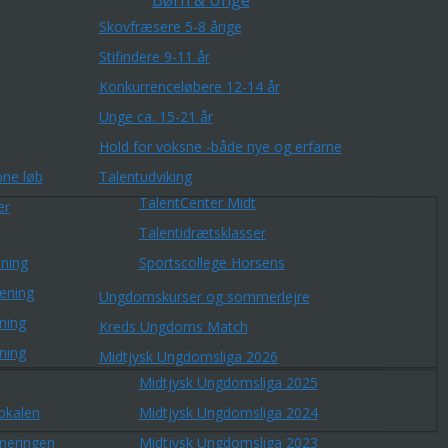
Børn & Unge
Skovfræsere 5-8 årige
Stifindere 9-11 år
Konkurrenceløbere 12-14 år
Unge ca. 15-21 år
Hold for voksne -både nye og erfarne
ne løb
Talentudviking
TalentCenter Midt
er
Talentidrætsklasser
ning
Sportscollege Horsens
æning
Ungdomskurser og sommerlejre
ning
Kreds Ungdoms Match
ning
Midtjysk Ungdomsliga 2026
Midtjysk Ungdomsliga 2025
okalen
Midtjysk Ungdomsliga 2024
rneringen
Midtjysk Ungdomsliga 2023