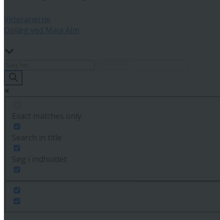
Veteranerne
Oplæg ved Maja Alm
Exact matches only
Search in title
Søg i indholdet