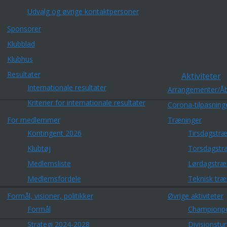
Udvalg og øvrige kontaktpersoner
Sponsorer
Klubblad
Klubhus
Resultater
Aktiviteter
Internationale resultater
Arrangementer/Åb
Kriterier for internationale resultater
Corona-tilpasning
For medlemmer
Træninger
Kontingent 2026
Tirsdagstræ
Klubtøj
Torsdagstr
Medlemsliste
Lørdagstræ
Medlemsfordele
Teknisk træ
Formål, visioner, politikker
Øvrige aktiviteter
Formål
Championp
Strategi 2024-2028
Divisionstu