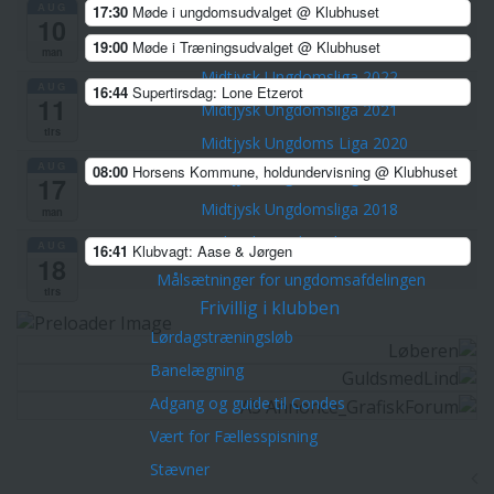
AUG
Midtjysk Ungdomsliga 2024
17:30
Møde i ungdomsudvalget
@ Klubhuset
10
Midtjysk Ungdomsliga 2023
19:00
Møde i Træningsudvalget
@ Klubhuset
man
Midtjysk Ungdomsliga 2022
AUG
16:44
Supertirsdag: Lone Etzerot
11
Midtjysk Ungdomsliga 2021
tirs
Midtjysk Ungdoms Liga 2020
AUG
08:00
Horsens Kommune, holdundervisning
@ Klubhuset
Midtjysk Ungdoms Liga 2019
17
Midtjysk Ungdomsliga 2018
man
Midtjysk Ungdomsliga 2017
AUG
16:41
Klubvagt: Aase & Jørgen
18
Målsætninger for ungdomsafdelingen
tirs
Frivillig i klubben
Lørdagstræningsløb
Banelægning
Adgang og guide til Condes
Vært for Fællesspisning
Stævner