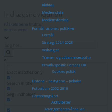
Klubtøj
Medlemsliste
Indlægsnavigation
Medlemsfordele
Påskeløbene klubtur
Formål, visioner, politikker
Veteranerne
Formål
Strategi 2024-2028
Vedtægter
Træner- og uddannelsespolitik
Privatlivspolitik Horsens OK
Cookies politik
Exact matches only
Historie – bestyrelse – pokaler
Search in title
Fotoalbum 2002-2010
Søg i indholdet
Orienteringskort
Aktiviteter
Arrangementer/Åbne løb