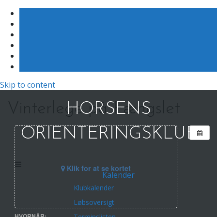
Skip to content
Vinterlege på Fængslet
HORSENS
ORIENTERINGSKLUB
Klik for at se kortet
Kalender
Klubkalender
Løbsoversigt
HVORNÅR:
Terminslisten