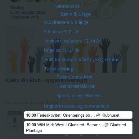
Veteranerne
Børn & Unge
Skovfræsere 5-8 årige
Stifindere 9-11 år
Konkurrenceløbere 12-14 år
Unge ca. 15-21 år
Hold for voksne -både nye og erfarne
Talentudviking
TalentCenter Midt
Hjælp din klub - opgave oversigt!
Talentidrætsklasser
Sportscollege Horsens
Kommende begivenheder
Ungdomskurser og sommerlejre
AUG
10:00
Ferieaktivitet: Orienteringsløb ...
@ Klubhuset
Kreds Ungdoms Match
8
Midtjysk Ungdomsliga 2026
10:00
Wild Midt West i Gludsted. Bemær...
@ Gludsted
lør
Plantage
Midtjysk Ungdomsliga 2025