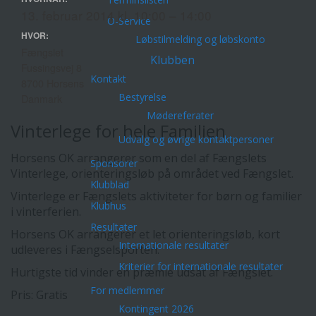
13. februar 2014 kl. 10:00 – 14:00
O-Service
HVOR:
Løbstilmelding og løbskonto
Fængslet
Klubben
Fussingsvej 8
Kontakt
8700 Horsens
Bestyrelse
Danmark
Mødereferater
Vinterlege for hele Familien
Udvalg og øvrige kontaktpersoner
Horsens OK arrangerer som en del af Fængslets
Sponsorer
Vinterlege, orienteringsløb på området ved Fængslet.
Klubblad
Vinterlege er Fængslets aktiviteter for børn og familier
Klubhus
i vinterferien.
Resultater
Horsens OK arrangerer et let orienteringsløb, kort
Internationale resultater
udleveres i Fængselsporten.
Kriterier for internationale resultater
Hurtigste tid vinder en præmie udsat af Fængslet.
For medlemmer
Pris: Gratis
Kontingent 2026