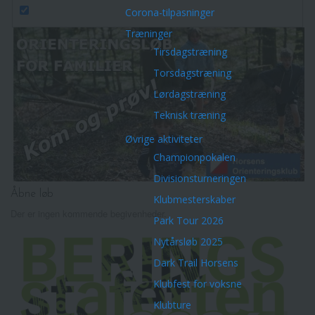
Corona-tilpasninger
Træninger
Tirsdagstræning
Torsdagstræning
Lørdagstræning
Teknisk træning
Øvrige aktiviteter
Championpokalen
Divisionsturneringen
Åbne løb
Klubmesterskaber
Der er ingen kommende begivenheder.
Park Tour 2026
Nytårsløb 2025
Dark Trail Horsens
Klubfest for voksne
Klubture