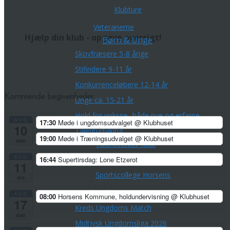
Klubture
Veteranerne
Hjælp din klub - opgave oversigt!
Børn & Unge
Skovfræsere 5-8 årige
Stifindere 9-11 år
Konkurrenceløbere 12-14 år
Kommende begivenheder
Unge ca. 15-21 år
Hold for voksne -både nye og erfarne
AUG
17:30
Møde i ungdomsudvalget
@ Klubhuset
10
Talentudviking
19:00
Møde i Træningsudvalget
@ Klubhuset
man
TalentCenter Midt
AUG
16:44
Supertirsdag: Lone Etzerot
Talentidrætsklasser
11
Sportscollege Horsens
tirs
Ungdomskurser og sommerlejre
AUG
08:00
Horsens Kommune, holdundervisning
@ Klubhuset
17
Kreds Ungdoms Match
man
Midtjysk Ungdomsliga 2026