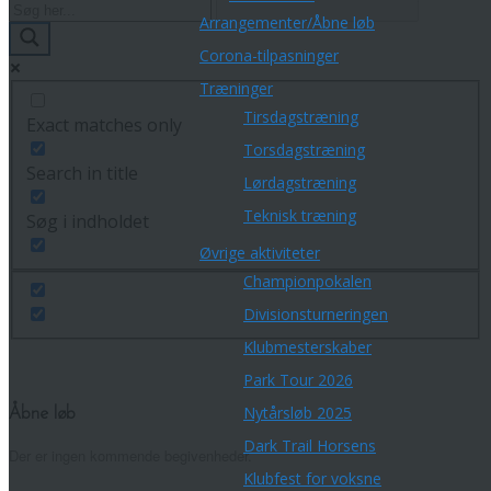
Arrangementer/Åbne løb
Corona-tilpasninger
Træninger
Tirsdagstræning
Exact matches only
Torsdagstræning
Search in title
Lørdagstræning
Teknisk træning
Søg i indholdet
Øvrige aktiviteter
Championpokalen
Divisionsturneringen
Klubmesterskaber
Park Tour 2026
Nytårsløb 2025
Åbne løb
Dark Trail Horsens
Der er ingen kommende begivenheder.
Klubfest for voksne