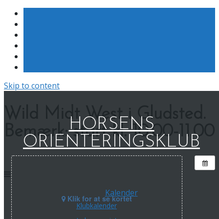
Skip to content
Wild Midt West i Gludsted.
HORSENS
Bemærk: start kl. 10.00-11.00
ORIENTERINGSKLUB
Kalender
Klik for at se kortet
Klubkalender