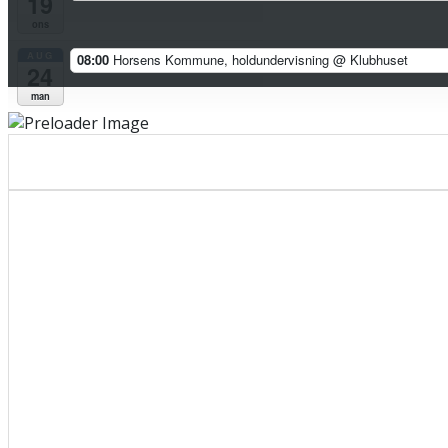
19
ons
AUG
08:00
Horsens Kommune, holdundervisning
@ Klubhuset
24
man