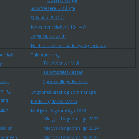
Børn & Unge
Skovfræsere 5-8 årige
Stifindere 9-11 år
Konkurrenceløbere 12-14 år
Unge ca. 15-21 år
Hold for voksne -både nye og erfarne
ne løb
Talentudviking
TalentCenter Midt
er
Talentidrætsklasser
ning
Sportscollege Horsens
æning
Ungdomskurser og sommerlejre
ning
Kreds Ungdoms Match
ning
Midtjysk Ungdomsliga 2026
Midtjysk Ungdomsliga 2025
okalen
Midtjysk Ungdomsliga 2024
rneringen
Midtjysk Ungdomsliga 2023