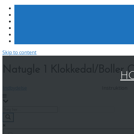
Skip to content
Natugle 1 Klokkedal/Boller O
HO
Indbydelse
Instruktion