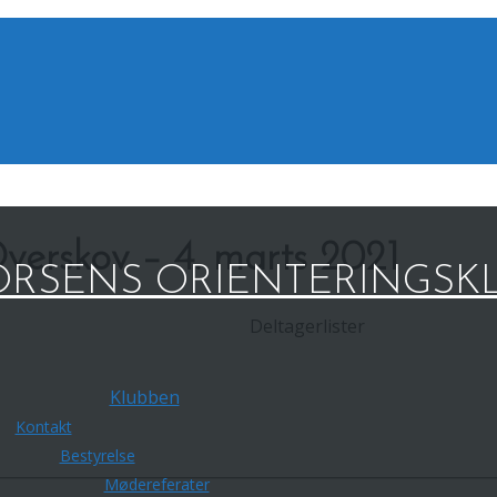
verskov – 4. marts 2021
RSENS ORIENTERINGSK
Deltagerlister
Klubben
Kontakt
Bestyrelse
Mødereferater