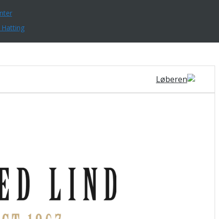
nter
 Hatting