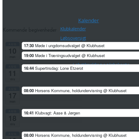
Kalender
Klubkalender
Kommende begivenheder
Løbsoversigt
AUG
17:30
Møde i ungdomsudvalget
@ Klubhuset
Terminslisten
10
19:00
Møde i Træningsudvalget
@ Klubhuset
O-Service
man
Løbstilmelding og løbskonto
AUG
16:44
Supertirsdag: Lone Etzerot
11
tirs
AUG
08:00
Horsens Kommune, holdundervisning
@ Klubhuset
17
man
AUG
16:41
Klubvagt: Aase & Jørgen
18
tirs
AUG
08:00
Horsens Kommune, holdundervisning
@ Klubhuset