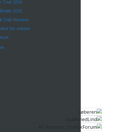
k Tour 2026
årsløb 2025
k Trail Horsens
bfest for voksne
bture
rne