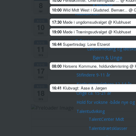
10:00
Ferieaktivitet: Orienteringsløb ...
@ Klubh
8
Kalender
10:00
Wild Midt West i Gludsted. Bemær...
@ G
lør
Klubkalender
AUG
17:30
Møde i ungdomsudvalget
@ Klubhuset
Løbsoversigt
10
Terminslisten
19:00
Møde i Træningsudvalget
@ Klubhuset
man
O-Service
AUG
16:44
Supertirsdag: Lone Etzerot
11
Løbstilmelding og løbsk
tirs
Børn & Unge
AUG
Skovfræsere 5-8 årige
08:00
Horsens Kommune, holdundervisning
@ K
17
Stifindere 9-11 år
man
Konkurrenceløbere 12-14 år
AUG
16:41
Klubvagt: Aase & Jørgen
18
Unge ca. 15-21 år
tirs
Hold for voksne -både nye og 
Talentudviking
TalentCenter Midt
Talentidrætsklasser