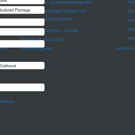
uset
Træner- og uddannelsespolitik
Par
ludsted Plantage
Privatlivspolitik Horsens OK
Nyt
Cookies politik
Dar
Klu
Historie – bestyrelse – pokaler
Klu
Fotoalbum 2002-2010
onto
Orienteringskort
Veterane
lubhuset
erfarne