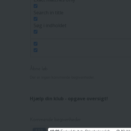
Search in title
Søg i indholdet
Åbne løb
Der er ingen kommende begivenheder.
Hjælp din klub - opgave oversigt!
Kommende begivenheder
AUG