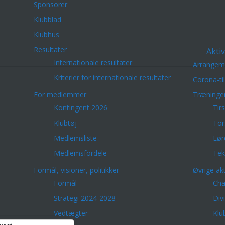
Sponsorer
Klubblad
Klubhus
Resultater
Aktiv
Internationale resultater
Arrangem
Kriterier for internationale resultater
Corona-ti
For medlemmer
Træninge
Kontingent 2026
Tir
Klubtøj
Tor
Medlemsliste
Lør
Medlemsfordele
Tek
Formål, visioner, politikker
Øvrige akt
Formål
Cha
Strategi 2024-2028
Div
Vedtægter
Klu