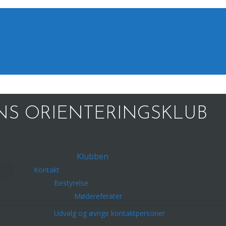
S ORIENTERINGSKLUB
Klubben
Kontakt
Bestyrelse
Mødereferater
Udvalg og øvrige kontaktpersoner