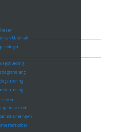
iteter
enter/Åbne løb
lpasninger
r
sdagstræning
sdagstræning
dagstræning
nisk træning
iviteter
mpionpokalen
isionsturneringen
bmesterskaber