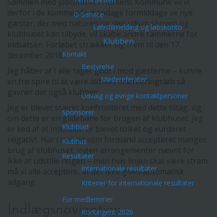
Sammen med jobcentret i Horsens Kommune vil vi
derfor i de kommende mandage formiddage se nye
O-Service
gæster, der med naturen og den udsyn skoven og
Løbstilmelding og løbskonto
klubhuset kan tilbyde, vil skabe andre rammerne for
Klubben
indsatsen. Forløbet strækker sig frem til den 17.
Kontakt
december 2018.
Bestyrelse
Jeg håber at I alle tager godt i mod gæsterne – kunne
Mødereferater
en frø spire til at være aktive i orienteringsløb så
gavner det også klubben.
Udvalg og øvrige kontaktpersoner
Jeg er blevet stærkt konfronteret med dette tiltag, og
Sponsorer
om dette er en glidebane for brugen af klubhuset. Jeg
Klubblad
er ked af at intention er blevet tolket og vurderet
negativt. Har i min tid som formand accepteret manges
Klubhus
brug af klubhuset, ingen arrangementer nævnt for
Resultater
ikke at udstille nogen – men hvis linjen skal være stram
Internationale resultater
må vi alle acceptere, at der ikke gives automatisk
adgang.
Kriterier for internationale resultater
For medlemmer
Indlægsnavigation
Kontingent 2026