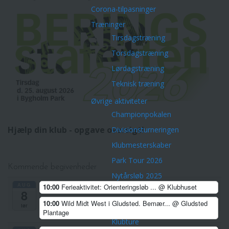
Corona-tilpasninger
Træninger
Tirsdagstræning
Torsdagstræning
Lørdagstræning
Teknisk træning
Øvrige aktiviteter
Championpokalen
Hjælp din klub - opgave oversigt!
Divisionsturneringen
Klubmesterskaber
Park Tour 2026
Kommende begivenheder
Nytårsløb 2025
AUG
10:00
Ferieaktivitet: Orienteringsløb ...
@ Klubhuset
Dark Trail Horsens
8
10:00
Wild Midt West i Gludsted. Bemær...
@ Gludsted
Klubfest for voksne
lør
Plantage
Klubture