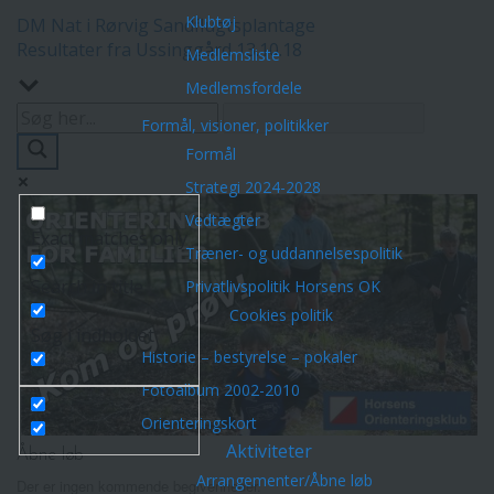
Klubtøj
DM Nat i Rørvig Sandflugtsplantage
Resultater fra Ussinggård 13.10.18
Medlemsliste
Medlemsfordele
Formål, visioner, politikker
Formål
Strategi 2024-2028
Vedtægter
Exact matches only
Træner- og uddannelsespolitik
Search in title
Privatlivspolitik Horsens OK
Cookies politik
Søg i indholdet
Historie – bestyrelse – pokaler
Fotoalbum 2002-2010
Orienteringskort
Aktiviteter
Åbne løb
Arrangementer/Åbne løb
Der er ingen kommende begivenheder.