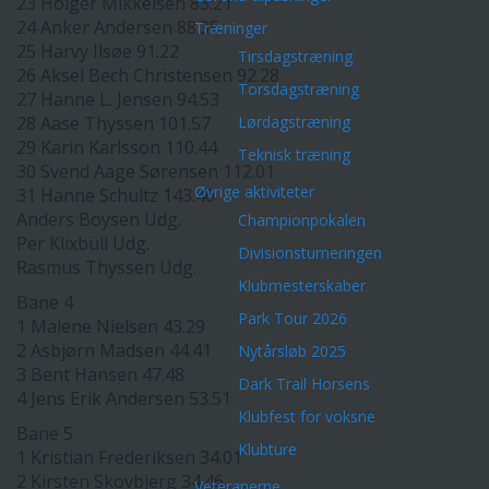
23 Holger Mikkelsen 83.21
24 Anker Andersen 88.35
Træninger
25 Harvy Ilsøe 91.22
Tirsdagstræning
26 Aksel Bech Christensen 92.28
Torsdagstræning
27 Hanne L. Jensen 94.53
28 Aase Thyssen 101.57
Lørdagstræning
29 Karin Karlsson 110.44
Teknisk træning
30 Svend Aage Sørensen 112.01
Øvrige aktiviteter
31 Hanne Schultz 143.46
Anders Boysen Udg.
Championpokalen
Per Klixbüll Udg.
Divisionsturneringen
Rasmus Thyssen Udg.
Klubmesterskaber
Bane 4
Park Tour 2026
1 Malene Nielsen 43.29
2 Asbjørn Madsen 44.41
Nytårsløb 2025
3 Bent Hansen 47.48
Dark Trail Horsens
4 Jens Erik Andersen 53.51
Klubfest for voksne
Bane 5
Klubture
1 Kristian Frederiksen 34.01
2 Kirsten Skovbjerg 34.46
Veteranerne