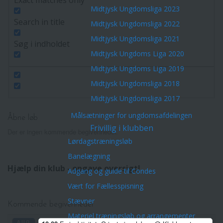
Midtjysk Ungdomsliga 2023
Search in title
Midtjysk Ungdomsliga 2022
Midtjysk Ungdomsliga 2021
Søg i indholdet
Midtjysk Ungdoms Liga 2020
Midtjysk Ungdoms Liga 2019
Midtjysk Ungdomsliga 2018
Midtjysk Ungdomsliga 2017
Målsætninger for ungdomsafdelingen
Åbne løb
Frivillig i klubben
Der er ingen kommende begivenheder.
Lørdagstræningsløb
Banelægning
Hjælp din klub - opgave oversigt!
Adgang og guide til Condes
Vært for Fællesspisning
Stævner
Kommende begivenheder
Materiel træningsløb og arrangementer
AUG