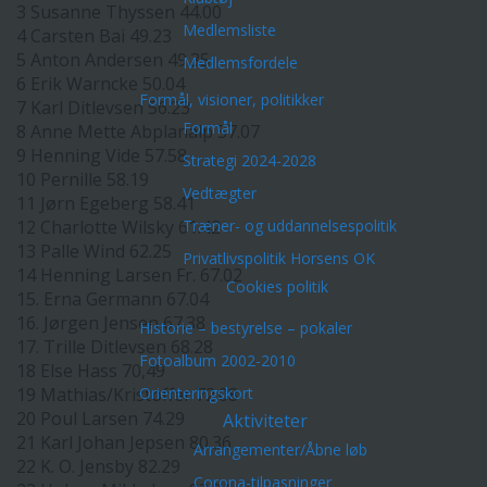
3 Susanne Thyssen 44.00
Medlemsliste
4 Carsten Bai 49.23
5 Anton Andersen 49.35
Medlemsfordele
6 Erik Warncke 50.04
Formål, visioner, politikker
7 Karl Ditlevsen 56.23
Formål
8 Anne Mette Abplanalp 57.07
9 Henning Vide 57.58
Strategi 2024-2028
10 Pernille 58.19
Vedtægter
11 Jørn Egeberg 58.41
12 Charlotte Wilsky 61.42
Træner- og uddannelsespolitik
13 Palle Wind 62.25
Privatlivspolitik Horsens OK
14 Henning Larsen Fr. 67.02
Cookies politik
15. Erna Germann 67.04
16. Jørgen Jensen 67.38
Historie – bestyrelse – pokaler
17. Trille Ditlevsen 68.28
Fotoalbum 2002-2010
18 Else Hass 70,49
19 Mathias/Kristoffer 72.08
Orienteringskort
20 Poul Larsen 74.29
Aktiviteter
21 Karl Johan Jepsen 80.36
Arrangementer/Åbne løb
22 K. O. Jensby 82.29
Corona-tilpasninger