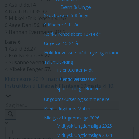
3 Astrid 35.14
Børn & Unge
4 Noah Buhl 35.37
Skovfræsere 5-8 årige
5 Mikkel /Erik Jensen 41.57
6 Aage Dahl 56.18
Stifindere 9-11 år
7 Hannah Evermann 58.52
Konkurrenceløbere 12-14 år
Bane 6
Unge ca. 15-21 år
1 Astrid 23.27
Hold for voksne -både nye og erfarne
2 Erik Nielsen 35.27
3 Susanne Svendsen 54.05
Talentudviking
4. Vibeke Fenger 57.
TalentCenter Midt
Indlægsnavigation
Klubmestre 2019 i natorientering
Talentidrætsklasser
Instruktion til Lillebæk Plantage 30 marts kl 10.
Sportscollege Horsens
Ungdomskurser og sommerlejre
Kreds Ungdoms Match
Midtjysk Ungdomsliga 2026
Midtjysk Ungdomsliga 2025
Midtjysk Ungdomsliga 2024
Exact matches only