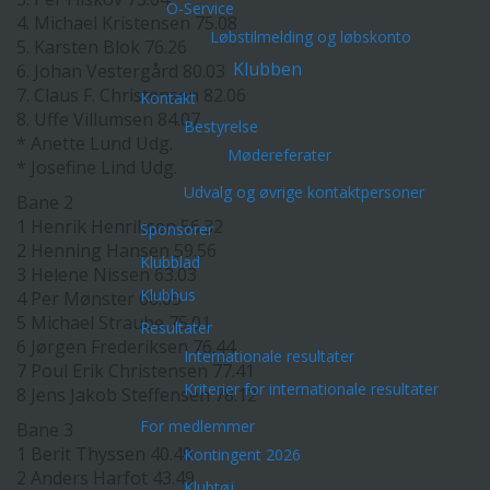
O-Service
4. Michael Kristensen 75.08
Løbstilmelding og løbskonto
5. Karsten Blok 76.26
Klubben
6. Johan Vestergård 80.03
7. Claus F. Christensen 82.06
Kontakt
8. Uffe Villumsen 84.07
Bestyrelse
* Anette Lund Udg.
Mødereferater
* Josefine Lind Udg.
Udvalg og øvrige kontaktpersoner
Bane 2
1 Henrik Henriksen 56.32
Sponsorer
2 Henning Hansen 59.56
Klubblad
3 Helene Nissen 63.03
Klubhus
4 Per Mønster 66.05
5 Michael Straube 75.01
Resultater
6 Jørgen Frederiksen 76.44
Internationale resultater
7 Poul Erik Christensen 77.41
Kriterier for internationale resultater
8 Jens Jakob Steffensen 78.12
For medlemmer
Bane 3
1 Berit Thyssen 40.49
Kontingent 2026
2 Anders Harfot 43.49
Klubtøj