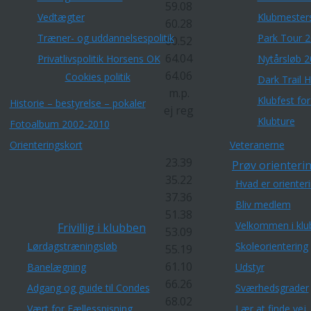
59.08
Vedtægter
Klubmester
60.28
Træner- og uddannelsespolitik
Park Tour 
60.52
64.04
Privatlivspolitik Horsens OK
Nytårsløb 
64.06
Cookies politik
Dark Trail 
m.p.
Klubfest fo
Historie – bestyrelse – pokaler
ej reg
Klubture
Fotoalbum 2002-2010
Orienteringskort
Veteranerne
23.39
Prøv orienterin
35.22
Hvad er orienter
37.36
Bliv medlem
51.38
Velkommen i klu
Frivillig i klubben
53.09
Lørdagstræningsløb
Skoleorientering
55.19
61.10
Banelægning
Udstyr
66.26
Adgang og guide til Condes
Sværhedsgrader
68.02
Vært for Fællesspisning
Lær at finde vej