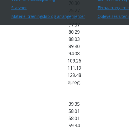
70.30
Stævner
Firmaarrangeme
75.27
Materiel træningsløb og arrangementer
Oplevelsesruter i
76.30
77.37
80.29
88.03
89.40
94.08
109.26
111.19
129.48
ej.reg.
39.35
58.01
58.01
59.34