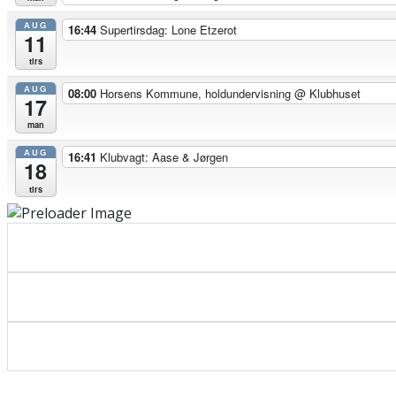
AUG
16:44
Supertirsdag: Lone Etzerot
11
tirs
AUG
08:00
Horsens Kommune, holdundervisning
@ Klubhuset
17
man
AUG
16:41
Klubvagt: Aase & Jørgen
18
tirs