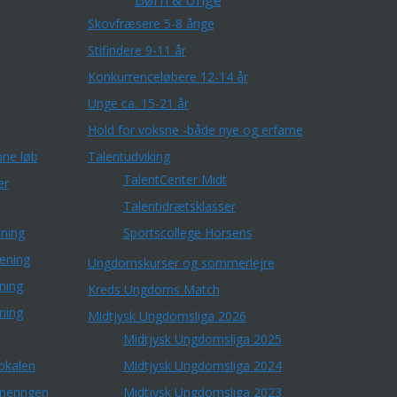
Børn & Unge
Skovfræsere 5-8 årige
Stifindere 9-11 år
Konkurrenceløbere 12-14 år
Unge ca. 15-21 år
Hold for voksne -både nye og erfarne
ne løb
Talentudviking
TalentCenter Midt
er
Talentidrætsklasser
ning
Sportscollege Horsens
æning
Ungdomskurser og sommerlejre
ning
Kreds Ungdoms Match
ning
Midtjysk Ungdomsliga 2026
Midtjysk Ungdomsliga 2025
okalen
Midtjysk Ungdomsliga 2024
rneringen
Midtjysk Ungdomsliga 2023