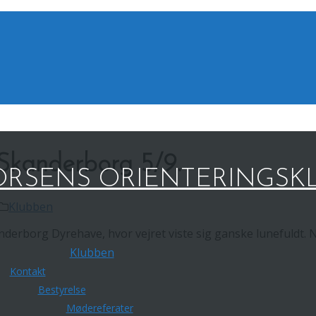
 Skanderborg 5/9.
RSENS ORIENTERINGSK
Klubben
erborg Dyrehave, hvor vejret viste sig ganske lunefuldt. Nogl
Klubben
Kontakt
Bestyrelse
Mødereferater