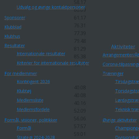
58.17
Udvalg og øvrige kontaktpersoner
60.09
61.17
Sponsorer
76.31
Klubblad
77.39
Klubhus
79.48
Resultater
Aktiviteter
81.29
Internationale resultater
Arrangementer/Åb
85.38
Kriterier for internationale resultater
95.44
Corona-tilpasning
For medlemmer
Træninger
Kontingent 2026
Tirsdagstræ
40.08
Klubtøj
Torsdagstr
40.08
Medlemsliste
Lørdagstræ
40.16
Medlemsfordele
Teknisk træ
52.09
56.06
Formål, visioner, politikker
Øvrige aktiviteter
57.57
Formål
Championp
59.01
Strategi 2024-2028
Divisionstu