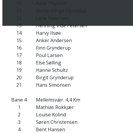
10
Aase Thyssen
11
Mette Klinge Cornelius
12
Lene Petersen
13
Henning Vide Petersen
14
Harvy Ilsøe
15
Anker Andersen
16
Finn Grynderup
17
Poul Larsen
18
Else Sølling
19
Hanne Schultz
20
Birgit Grynderup
21
Hans Simonsen
Bane 4
Mellemsvær. 4,4 Km
1
Mathias Rokkjær
2
Louise Kolind
3
Søren Christensen
4
Bent Hansen