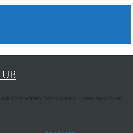
LUB
e fik et helt løb i flot solskinsvejr, mens andre fik en