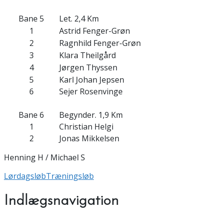
Bane 5
Let. 2,4 Km
1
Astrid Fenger-Grøn
2
Ragnhild Fenger-Grøn
3
Klara Theilgård
4
Jørgen Thyssen
5
Karl Johan Jepsen
6
Sejer Rosenvinge
Bane 6
Begynder. 1,9 Km
1
Christian Helgi
2
Jonas Mikkelsen
Henning H / Michael S
Lørdagsløb
Træningsløb
Indlægsnavigation