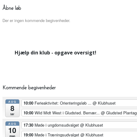
Åbne løb
Der er ingen kommende begivenheder.
Hjælp din klub - opgave oversigt!
Kommende begivenheder
AUG
10:00
Ferieaktivitet: Orienteringsløb ...
@ Klubhuset
8
10:00
Wild Midt West i Gludsted. Bemær...
@ Gludsted Plantag
lør
AUG
17:30
Møde i ungdomsudvalget
@ Klubhuset
10
19:00
Møde i Træningsudvalget
@ Klubhuset
man