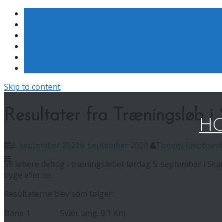
Skip to content
Resultater fra Træningsløb i
HO
6. september 2020
6. september 2020
Tommy Jakobsen
56 løbere deltog i træningsløbet lørdag 5. september i Skand
byge eller to.
Resultaterne blev som følger:
Bane 1
Svær lang. 9,1 Km