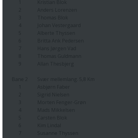
1
Kristian Blok
2
Anders Lorenzen
3
Thomas Blok
4
Johan Vestergaard
5
Alberte Thyssen
6
Britta Ank Pedersen
7
Hans Jørgen Vad
8
Thomas Guldmann
9
Allan Thesbjerg
Bane 2
Svær mellemlang. 5,8 Km
1
Asbjørn Faber
2
Sigrid Nielsen
3
Morten Fenger-Grøn
4
Mads Mikkelsen
5
Carsten Blok
6
Kim Lindal
7
Susanne Thyssen