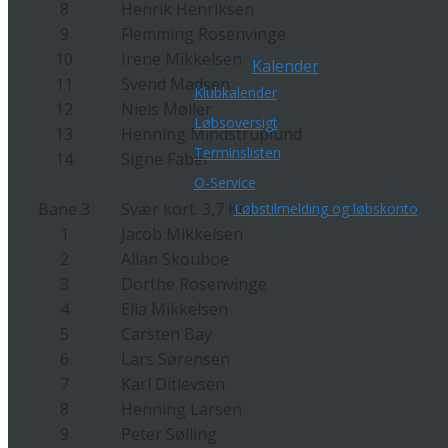
8
Henrik Henriksen
9
Flemming Rosenvinge
10
Irene Mikkelsen
Kalender
11
Svend Madsen
Klubkalender
12
Niels Møller
Løbsoversigt
13
Henning Mindstruplund
Terminslisten
14
Signe Faber
O-Service
Bane 3
Svær kort. 3,7 Km
Løbstilmelding og løbskonto
1
Jacob Mikkelsen
2
Allan Skouboe
3
Dorthe Rosenvinge
4
Ella Mikkelsen
5
Carsten Bay
6
Lars Sørensen
7
Karl Ditlevsen
8
Henning Larsen
9
Peter Sølling