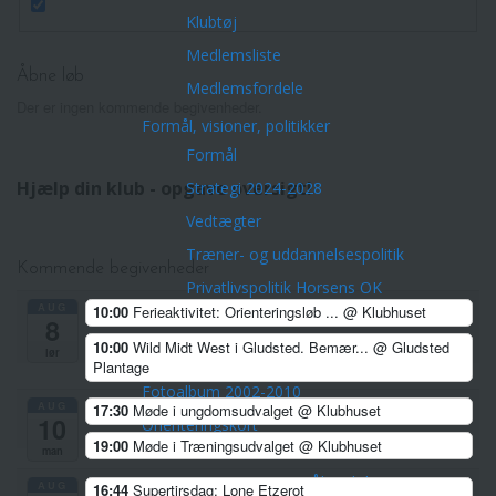
Klubtøj
Medlemsliste
Åbne løb
Medlemsfordele
Der er ingen kommende begivenheder.
Formål, visioner, politikker
Formål
Hjælp din klub - opgave oversigt!
Strategi 2024-2028
Vedtægter
Træner- og uddannelsespolitik
Kommende begivenheder
Privatlivspolitik Horsens OK
AUG
10:00
Ferieaktivitet: Orienteringsløb ...
@ Klubhuset
Cookies politik
8
10:00
Wild Midt West i Gludsted. Bemær...
@ Gludsted
lør
Historie – bestyrelse – pokaler
Plantage
Fotoalbum 2002-2010
AUG
17:30
Møde i ungdomsudvalget
@ Klubhuset
10
Orienteringskort
19:00
Møde i Træningsudvalget
@ Klubhuset
Aktiviteter
man
Arrangementer/Åbne løb
AUG
16:44
Supertirsdag: Lone Etzerot