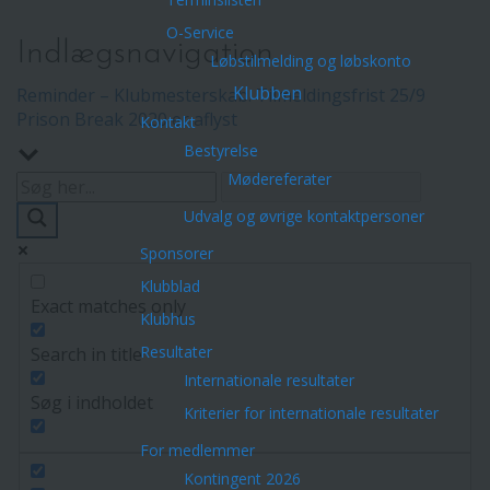
O-Service
Indlægsnavigation
Løbstilmelding og løbskonto
Klubben
Reminder – Klubmesterskab. Tilmeldingsfrist 25/9
Prison Break 2020 er aflyst
Kontakt
Bestyrelse
Mødereferater
Udvalg og øvrige kontaktpersoner
Sponsorer
Klubblad
Exact matches only
Klubhus
Resultater
Search in title
Internationale resultater
Søg i indholdet
Kriterier for internationale resultater
For medlemmer
Kontingent 2026