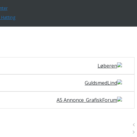
nter
 Hatting