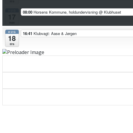
tirs
AUG
08:00
Horsens Kommune, holdundervisning
@ Klubhuset
17
man
AUG
16:41
Klubvagt: Aase & Jørgen
18
tirs