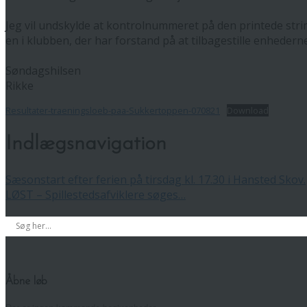
Jeg vil undskylde at kontrolnummeret på den printede strim
en i klubben, der har forstand på at tilbagestille enhederne
Søndagshilsen
Rikke
Resultater-traeningsloeb-paa-Sukkertoppen-070821
Download
Indlægsnavigation
Sæsonstart efter ferien på tirsdag kl. 17.30 i Hansted Skov.
LØST – Spillestedsafviklere søges…
Åbne løb