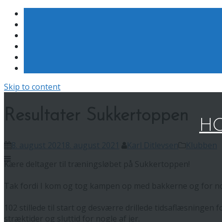
Skip to content
Resultater Sukkertoppen
HO
8. august 2021
8. august 2021
Karl Ditlevsen
Klubben
Kære deltager til træningsløbet på Sukkertoppen!
Tak fordi I kom og tog kampen op med bakkerne og for no
102 stillede til start og desværre drillede tidsaflæsningen 
stræktider og sluttid for nogle af jer.