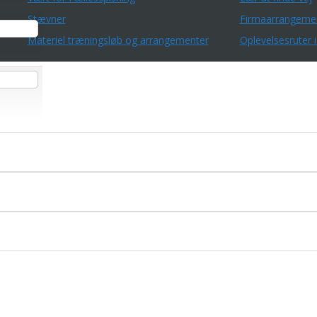
Stævner
Firmaarrangeme
Materiel træningsløb og arrangementer
Oplevelsesruter i