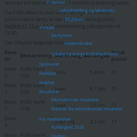
lavet en kortere svær bane 3 specielt til træningsløbet.
O-Service
Løbstilmelding og løbskonto
Da KUM-løberne skal være færdige med deres
konkurrence først, er der start til træningsløbet
Klubben
mellem kl. 13 og 14
. Postindsamling påbegyndes kl.
Kontakt
15.30.
Bestyrelse
Der tilbydes følgende baner:
Mødereferater
Bane
Antal
Udvalg og øvrige kontaktpersoner
Bemærkning
Sværhedsgrad
Længde
nr.
poster
Sponsorer
Bane
KUM-bane
Svær
9,4 km
31
Klubblad
0
H20
Klubhus
Bane
KUM-bane
Svær
6,7 km
25
1
D20
Resultater
Internationale resultater
Bane
KUM-bane
Svær
5,6 km
21
2
H16
Kriterier for internationale resultater
Bane
For medlemmer
Svær blå
3,2 km
17
3
Kontingent 2026
Bane
KUM-bane
Klubtøj