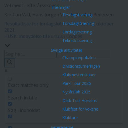
Vel mødt i efterårsskoven.
Træninger
Kristian Vad, Hans Jørgen Vad, Britta Ank Pedersen
Tirsdagstræning
Indlægsnavigation
Resultatliste for lørdagsløb i Staksrode 30. oktober
Torsdagstræning
2021.
Lørdagstræning
HUSK: Indbydelse til kursus i Condes
Teknisk træning
Øvrige aktiviteter
Championpokalen
Divisionsturneringen
Klubmesterskaber
Park Tour 2026
Exact matches only
Nytårsløb 2025
Search in title
Dark Trail Horsens
Klubfest for voksne
Søg i indholdet
Klubture
Veteranerne