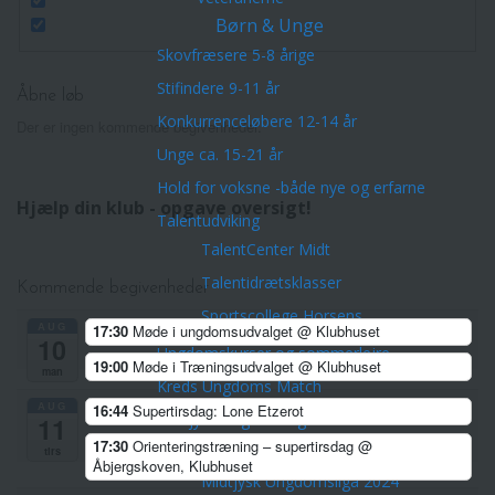
Børn & Unge
Skovfræsere 5-8 årige
Stifindere 9-11 år
Åbne løb
Konkurrenceløbere 12-14 år
Der er ingen kommende begivenheder.
Unge ca. 15-21 år
Hold for voksne -både nye og erfarne
Hjælp din klub - opgave oversigt!
Talentudviking
TalentCenter Midt
Talentidrætsklasser
Kommende begivenheder
Sportscollege Horsens
AUG
17:30
Møde i ungdomsudvalget
@ Klubhuset
10
Ungdomskurser og sommerlejre
19:00
Møde i Træningsudvalget
@ Klubhuset
man
Kreds Ungdoms Match
AUG
16:44
Supertirsdag: Lone Etzerot
Midtjysk Ungdomsliga 2026
11
17:30
Orienteringstræning – supertirsdag
@
Midtjysk Ungdomsliga 2025
tirs
Åbjergskoven, Klubhuset
Midtjysk Ungdomsliga 2024