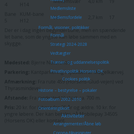
Mellemsvær
4,0 km
19
4
H14
Medlemsliste
Bane
KUM-bane
Let
2,7 km
17
Medlemsfordele
5
H12
Formål, visioner, politikker
Der er i dag ingen begynderbane, men en spændende
Formål
let bane, som de yngste kan løbe sammen med en
skygge.
Strategi 2024-2028
Vedtægter
Mødested:
Bjerre Naturskole.
Træner- og uddannelsespolitik
Privatlivspolitik Horsens OK
Parkering:
Kantparkering i sydsiden af Møgelkærvej.
Cookies politik
Afmærkning:
Fra rute 459 (Horsens-Glud-vejen) ved
Thyrasmindevej.
Historie – bestyrelse – pokaler
Afstande:
Fra mødested til start: ca. 700 m.
Fotoalbum 2002-2010
Pris:
20 kr. for løbere fra 25 år og ældre. 10 kr. for
Orienteringskort
yngre løbere. Der kan betales på Mobilepay 34505
Aktiviteter
(Horsens OK) eller kontant.
Arrangementer/Åbne løb
Corona-tilpasninger