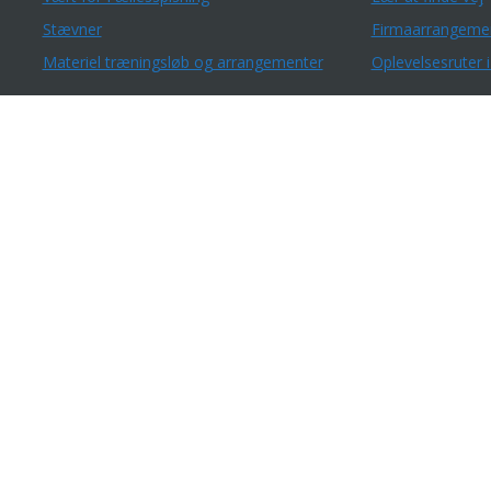
Stævner
Firmaarrangeme
Materiel træningsløb og arrangementer
Oplevelsesruter i