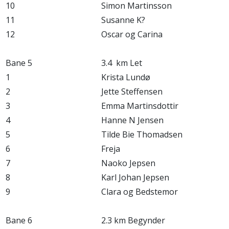
10
Simon Martinsson
11
Susanne K?
12
Oscar og Carina
Bane 5
3.4 km Let
1
Krista Lundø
2
Jette Steffensen
3
Emma Martinsdottir
4
Hanne N Jensen
5
Tilde Bie Thomadsen
6
Freja
7
Naoko Jepsen
8
Karl Johan Jepsen
9
Clara og Bedstemor
Bane 6
2.3 km Begynder