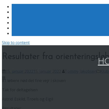
Skip to content
Resultater fra orienteringslø
HO
15. januar 2022
15. januar 2022
Tommy Jakobsen
Klub
81 løbere nød det fine vejr i skoven
Tak for deltagelsen
Astrid. Eskild, Troels og Eigil
Resultater: