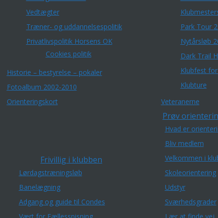
Vedtægter
Klubmester
Træner- og uddannelsespolitik
Park Tour 
Privatlivspolitik Horsens OK
Nytårsløb 
Cookies politik
Dark Trail 
Klubfest fo
Historie – bestyrelse – pokaler
Klubture
Fotoalbum 2002-2010
Orienteringskort
Veteranerne
Prøv orienterin
Hvad er orienter
Bliv medlem
Velkommen i klu
Frivillig i klubben
Lørdagstræningsløb
Skoleorientering
Banelægning
Udstyr
Adgang og guide til Condes
Sværhedsgrader
Vært for Fællesspisning
Lær at finde vej