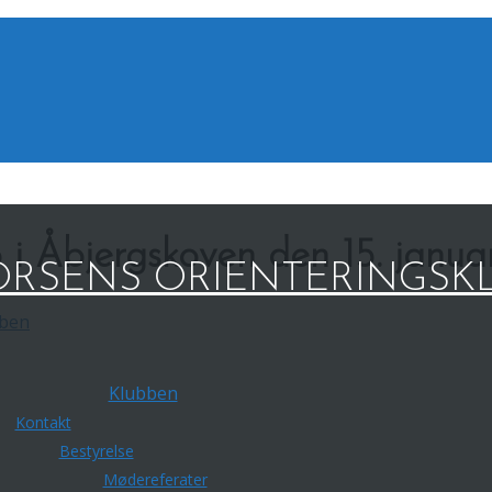
b i Åbjergskoven den 15. janu
RSENS ORIENTERINGSK
ben
Klubben
Kontakt
Bestyrelse
Mødereferater