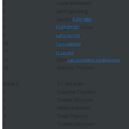
5
Irene Mikkelsen
6
Jørn Egerberg
Kalender
7
Jacob/Emma
Klubkalender
8
Magnus Kronow
9
Trine Ravn
Løbsoversigt
10
John
Terminslisten
11
Claus
O-Service
12
Ejnar Lund
Løbstilmelding og løbskonto
13
Rasmus Thyssen
Bane 3
3.7 km svær
1
Susanne Thyssen
2
Theres Skouboe
3
Mette Kokholm
4
Thea Thyssen
5
Tommy Jakobsen