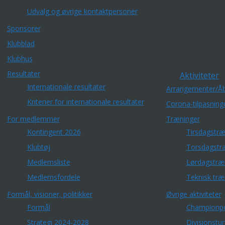
Udvalg og øvrige kontaktpersoner
Sponsorer
Klubblad
Klubhus
Resultater
Aktiviteter
Internationale resultater
Arrangementer/Åb
Kriterier for internationale resultater
Corona-tilpasning
For medlemmer
Træninger
Kontingent 2026
Tirsdagstræ
Klubtøj
Torsdagstr
Medlemsliste
Lørdagstræ
Medlemsfordele
Teknisk træ
Formål, visioner, politikker
Øvrige aktiviteter
Formål
Championp
Strategi 2024-2028
Divisionstu