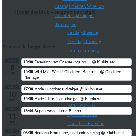
Arrangementer/Åbne løb
Hjælp din klub - opgave oversigt!
Corona-tilpasninger
Træninger
Tirsdagstræning
Torsdagstræning
Kommende begivenheder
Lørdagstræning
Teknisk træning
AUG
10:00
Ferieaktivitet: Orienteringsløb ...
@ Klubhuset
8
Øvrige aktiviteter
10:00
Wild Midt West i Gludsted. Bemær...
@ Gludsted
lør
Plantage
Championpokalen
Divisionsturneringen
AUG
17:30
Møde i ungdomsudvalget
@ Klubhuset
10
Klubmesterskaber
19:00
Møde i Træningsudvalget
@ Klubhuset
man
Park Tour 2026
AUG
16:44
Supertirsdag: Lone Etzerot
11
Nytårsløb 2025
tirs
Dark Trail Horsens
AUG
Klubfest for voksne
08:00
Horsens Kommune, holdundervisning
@ Klubhuset