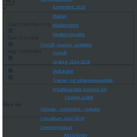
Kontingent 2026
Klubtøj
Exact matches only
Medlemsliste
Medlemsfordele
Search in title
Formål, visioner, politikker
Søg i indholdet
Formål
Strategi 2024-2028
Vedtægter
Træner- og uddannelsespolitik
Privatlivspolitik Horsens OK
Cookies politik
Åbne løb
Historie – bestyrelse – pokaler
Der er ingen kommende begivenheder.
Fotoalbum 2002-2010
Orienteringskort
Aktiviteter