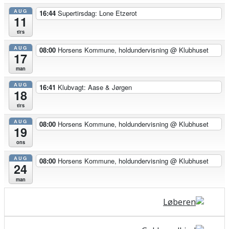
AUG
16:44
Supertirsdag: Lone Etzerot
11
tirs
AUG
08:00
Horsens Kommune, holdundervisning
@ Klubhuset
17
man
AUG
16:41
Klubvagt: Aase & Jørgen
18
tirs
AUG
08:00
Horsens Kommune, holdundervisning
@ Klubhuset
19
ons
AUG
08:00
Horsens Kommune, holdundervisning
@ Klubhuset
24
man