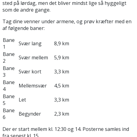
sted på lørdag, men det bliver mindst lige så hyggeligt
som de andre gange.
Tag dine venner under armene, og prøv kræfter med en
af følgende baner:
Bane
Svær lang
8,9 km
1
Bane
Svær mellem
5,9 km
2
Bane
Svær kort
3,3 km
3
Bane
Mellemsvær
4,5 km
4
Bane
Let
3,3 km
5
Bane
Begynder
2,3 km
6
Der er start mellem kl. 12:30 og 14. Posterne samles ind
fra senest kl. 15.