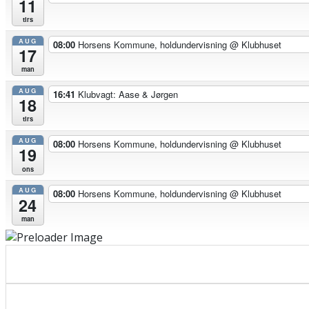
11
tirs
AUG
08:00
Horsens Kommune, holdundervisning
@ Klubhuset
17
man
AUG
16:41
Klubvagt: Aase & Jørgen
18
tirs
AUG
08:00
Horsens Kommune, holdundervisning
@ Klubhuset
19
ons
AUG
08:00
Horsens Kommune, holdundervisning
@ Klubhuset
24
man