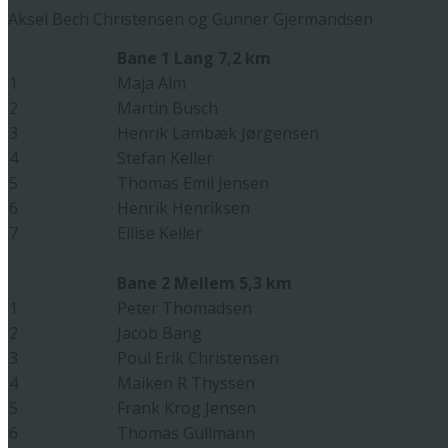
Aksel Bech Christensen og Gunner Gjermandsen
Bane 1 Lang 7,2 km
1
Maja Alm
2
Martin Busch
3
Henrik Lambæk Jørgensen
4
Stefan Keller
5
Thomas Emil Jensen
6
Henrik Henriksen
7
Ellise Keller
Bane 2 Mellem 5,3 km
1
Peter Thomadsen
2
Jacob Bang
3
Poul Erik Christensen
4
Maiken R Thyssen
5
Frank Krog Jensen
6
Thomas Gullmann