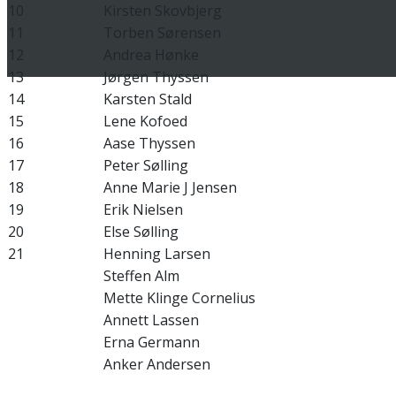
10
Kirsten Skovbjerg
11
Torben Sørensen
12
Andrea Hønke
13
Jørgen Thyssen
14
Karsten Stald
15
Lene Kofoed
16
Aase Thyssen
17
Peter Sølling
18
Anne Marie J Jensen
19
Erik Nielsen
20
Else Sølling
21
Henning Larsen
Steffen Alm
Mette Klinge Cornelius
Annett Lassen
Erna Germann
Anker Andersen