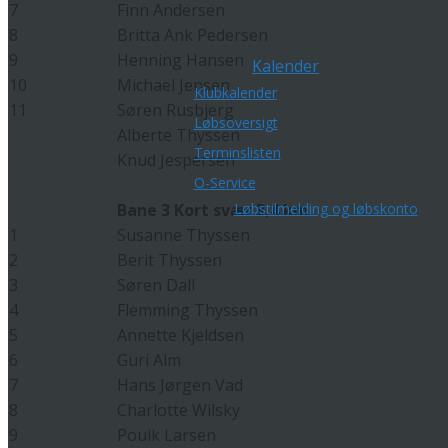
7
Finn Andersen
8
Britta Ank Pedersen
9
Henning Hansen
Kalender
10
Michael Jensen
Klubkalender
11
Søren Rusbjerg
Løbsoversigt
Alberte Thyssen
Terminslisten
Knud Jespersen
O-Service
Bane 3 Kort svær 3,4 km
Løbstilmelding og løbskonto
1
Susanne Thyssen
2
Berit Thyssen
3
Søren Dall
4
Flemming Thyssen
5
Annette Kjeldsen
6
Guri Alm
7
Hans Jørgen Vad
8
Charlotte Wilsky
9
Poulk Larsen