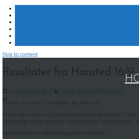
Skip to content
Resultater fra Hansted 16/9
HO
17. september 2023
Tommy Jakobsen
Klubben
Tak for det store fremmøde i det fine vejr!
Nogle har sikkert kigget forgæves efter løbet på O-Track me
øjensynligt nogle tekniske vanskeligheder som blokerer. V
Resultaterne fra løbet bringes her nedenfor