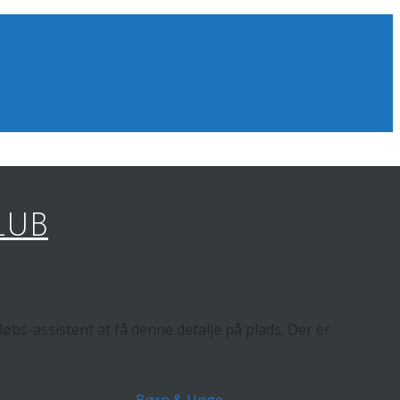
LUB
øbs-assistent at få denne detalje på plads. Der er