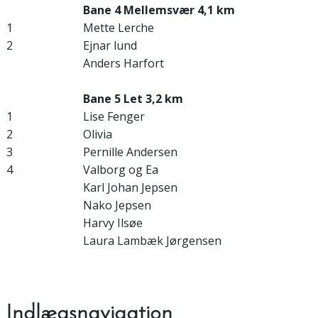
Bane 4 Mellemsvær 4,1 km
1
Mette Lerche
2
Ejnar lund
Anders Harfort
Bane 5 Let 3,2 km
1
Lise Fenger
2
Olivia
3
Pernille Andersen
4
Valborg og Ea
Karl Johan Jepsen
Nako Jepsen
Harvy Ilsøe
Laura Lambæk Jørgensen
Indlægsnavigation