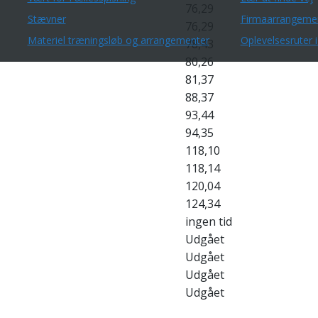
76,29
Stævner
Firmaarrangeme
76,29
Materiel træningsløb og arrangementer
Oplevelsesruter i
78,43
80,26
81,37
88,37
93,44
94,35
118,10
118,14
120,04
124,34
ingen tid
Udgået
Udgået
Udgået
Udgået