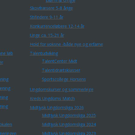
Børn & Unge
Skovfræsere 5-8 årige
Stifindere 9-11 år
Konkurrenceløbere 12-14 år
Unge ca. 15-21 år
Hold for voksne -både nye og erfarne
ne løb
Talentudviking
TalentCenter Midt
er
Talentidrætsklasser
ning
Sportscollege Horsens
æning
Ungdomskurser og sommerlejre
ning
Kreds Ungdoms Match
ning
Midtjysk Ungdomsliga 2026
Midtjysk Ungdomsliga 2025
okalen
Midtjysk Ungdomsliga 2024
rneringen
Midtjysk Ungdomsliga 2023