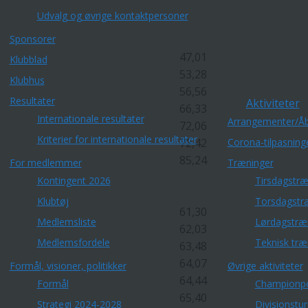
Udvalg og øvrige kontaktpersoner
Sponsorer
47,01
Klubblad
53,28
Klubhus
56,56
Resultater
Aktiviteter
66,33
Internationale resultater
Arrangementer/Åb
72,06
Kriterier for internationale resultater
72,42
Corona-tilpasning
85,24
For medlemmer
Træninger
Kontingent 2026
Tirsdagstræ
Klubtøj
Torsdagstr
61,30
Medlemsliste
Lørdagstræ
62,03
Medlemsfordele
Teknisk træ
63,48
64,07
Formål, visioner, politikker
Øvrige aktiviteter
64,44
Formål
Championp
65,40
Strategi 2024-2028
Divisionstu