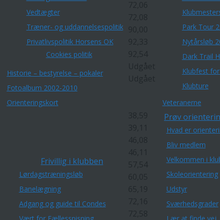
72,06
Vedtægter
Klubmester
72,08
Træner- og uddannelsespolitik
Park Tour 
90,00
92,33
Privatlivspolitik Horsens OK
Nytårsløb 
92,54
Cookies politik
Dark Trail 
Udgået
Klubfest fo
Historie – bestyrelse – pokaler
Udgået
Klubture
Fotoalbum 2002-2010
Orienteringskort
Veteranerne
38,59
Prøv orienterin
39,11
Hvad er orienter
46,08
Bliv medlem
46,11
Velkommen i klu
Frivillig i klubben
57,54
Lørdagstræningsløb
Skoleorientering
60,05
65,19
Banelægning
Udstyr
72,16
Adgang og guide til Condes
Sværhedsgrader
72,58
Vært for Fællesspisning
Lær at finde vej