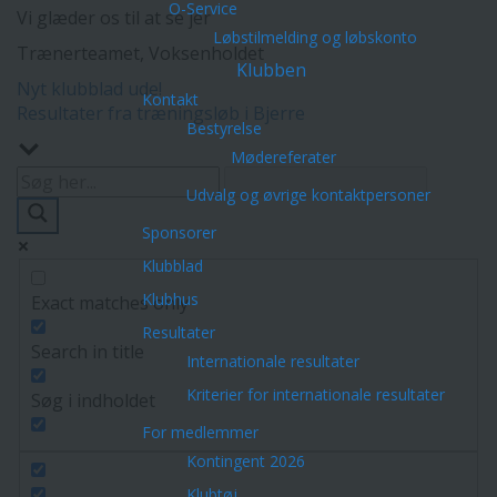
O-Service
Vi glæder os til at se jer
Løbstilmelding og løbskonto
Trænerteamet, Voksenholdet
Klubben
Indlægsnavigation
Nyt klubblad ude!
Kontakt
Resultater fra træningsløb i Bjerre
Bestyrelse
Mødereferater
Udvalg og øvrige kontaktpersoner
Sponsorer
Klubblad
Klubhus
Exact matches only
Resultater
Search in title
Internationale resultater
Kriterier for internationale resultater
Søg i indholdet
For medlemmer
Kontingent 2026
Klubtøj