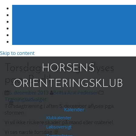
Skip to content
Torsdagstræning aflyses
HORSENS
pga. Bodil
ORIENTERINGSKLUB
5. december 2013
Britta Ank Pedersen
Træningsudvalget
Torsdagtræning i aften 5. december aflyses pga.
Kalender
stormen.
Klubkalender
Vi vil ikke risikere skader på mand eller materiel.
Løbsoversigt
Vi ses næste torsdag
Terminslisten