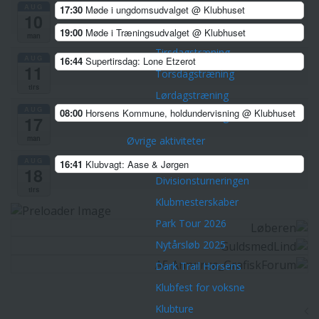
AUG
17:30
Møde i ungdomsudvalget
@ Klubhuset
Corona-tilpasninger
10
19:00
Møde i Træningsudvalget
@ Klubhuset
Træninger
man
Tirsdagstræning
AUG
16:44
Supertirsdag: Lone Etzerot
11
Torsdagstræning
tirs
Lørdagstræning
AUG
08:00
Horsens Kommune, holdundervisning
@ Klubhuset
Teknisk træning
17
man
Øvrige aktiviteter
Championpokalen
AUG
16:41
Klubvagt: Aase & Jørgen
18
Divisionsturneringen
tirs
Klubmesterskaber
Park Tour 2026
Nytårsløb 2025
Dark Trail Horsens
Klubfest for voksne
Klubture