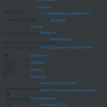
O-Service
Venlig hilsen
Løbstilmelding og løbskonto
Træningsudvalget
Klubben
Kontakt
Indlægsnavigation
Bestyrelse
Mødereferater
Opfølgning på medlemsmøde
Udvalg og øvrige kontaktpersoner
Nyt redskab ved klubhuset
Sponsorer
Klubblad
Klubhus
Resultater
Internationale resultater
Exact matches only
Kriterier for internationale resultater
For medlemmer
Search in title
Kontingent 2026