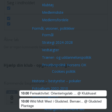
Søg i indholdet
Klubtøj
Medlemsliste
Medlemsfordele
Formål, visioner, politikker
Formål
Åbne løb
Strategi 2024-2028
Der er ingen kommende begivenheder.
Vedtægter
Træner- og uddannelsespolitik
Privatlivspolitik Horsens OK
Hjælp din klub - opgave oversigt!
Cookies politik
Historie – bestyrelse – pokaler
Kommende begivenheder
Fotoalbum 2002-2010
AUG
10:00
Ferieaktivitet: Orienteringsløb ...
@ Klubhuset
8
Orienteringskort
10:00
Wild Midt West i Gludsted. Bemær...
@ Gludsted
Aktiviteter
lør
Plantage
Arrangementer/Åbne løb