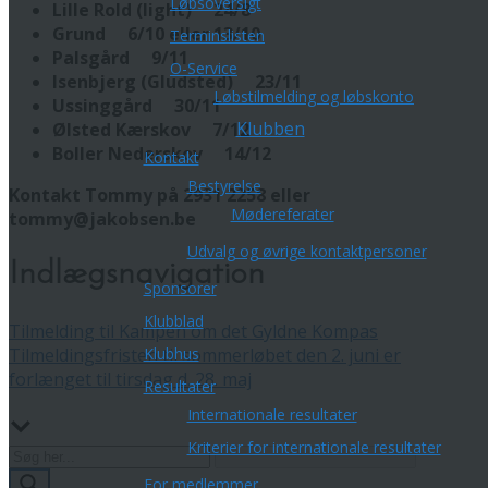
Løbsoversigt
Lille Rold (light) 24/8
Grund 6/10 eller 13/10
Terminslisten
Palsgård 9/11
O-Service
Isenbjerg (Gludsted) 23/11
Løbstilmelding og løbskonto
Ussinggård 30/11
Klubben
Ølsted Kærskov 7/12
Boller Nederskov 14/12
Kontakt
Bestyrelse
Kontakt Tommy på 2931 2258 eller
Mødereferater
tommy@jakobsen.be
Udvalg og øvrige kontaktpersoner
Indlægsnavigation
Sponsorer
Klubblad
Tilmelding til Kampen om det Gyldne Kompas
Tilmeldingsfristen til sommerløbet den 2. juni er
Klubhus
forlænget til tirsdag d. 28. maj
Resultater
Internationale resultater
Kriterier for internationale resultater
For medlemmer