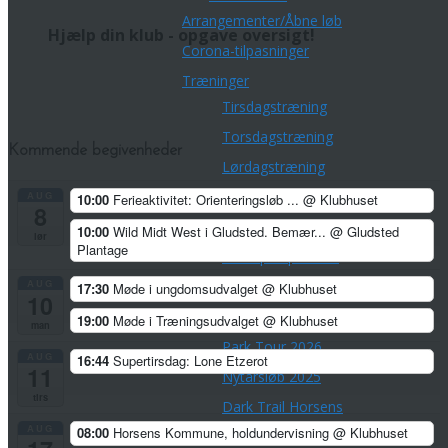
Arrangementer/Åbne løb
Hjælp din klub - opgave oversigt!
Corona-tilpasninger
Træninger
Tirsdagstræning
Torsdagstræning
Kommende begivenheder
Lørdagstræning
Teknisk træning
AUG
10:00
Ferieaktivitet: Orienteringsløb ...
@ Klubhuset
8
Øvrige aktiviteter
10:00
Wild Midt West i Gludsted. Bemær...
@ Gludsted
lør
Plantage
Championpokalen
AUG
Divisionsturneringen
17:30
Møde i ungdomsudvalget
@ Klubhuset
10
Klubmesterskaber
19:00
Møde i Træningsudvalget
@ Klubhuset
man
Park Tour 2026
AUG
16:44
Supertirsdag: Lone Etzerot
11
Nytårsløb 2025
tirs
Dark Trail Horsens
AUG
08:00
Horsens Kommune, holdundervisning
@ Klubhuset
Klubfest for voksne