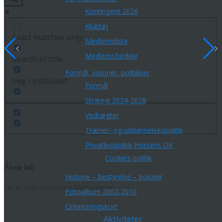
Kontingent 2026
Klubtøj
Exact matches only
Medlemsliste
Medlemsfordele
Search in title
Formål, visioner, politikker
Søg i indholdet
Formål
Strategi 2024-2028
Vedtægter
Træner- og uddannelsespolitik
Privatlivspolitik Horsens OK
Cookies politik
Åbne løb
Historie – bestyrelse – pokaler
Der er ingen kommende begivenheder.
Fotoalbum 2002-2010
Orienteringskort
Aktiviteter