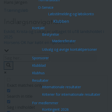
Hans Jørgen
O-Service
Træningsløb
Løbstilmelding og løbskonto
Indlægsnavigation
Klubben
Kontakt
Eskild, Krista og Lukas er udtaget til u18 landsholdet i
Bestyrelse
2025
Mødereferater
Horsens OK har købt en hjertestarter
Udvalg og øvrige kontaktpersoner
Sponsorer
Klubblad
Klubhus
Resultater
Exact matches only
Internationale resultater
Kriterier for internationale resultater
Search in title
For medlemmer
Søg i indholdet
Kontingent 2026