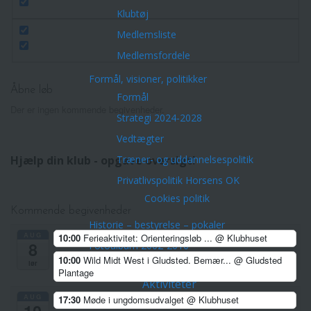
Klubtøj
Medlemsliste
Medlemsfordele
Formål, visioner, politikker
Åbne løb
Formål
Der er ingen kommende begivenheder.
Strategi 2024-2028
Vedtægter
Træner- og uddannelsespolitik
Hjælp din klub - opgave oversigt!
Privatlivspolitik Horsens OK
Cookies politik
Kommende begivenheder
Historie – bestyrelse – pokaler
AUG
10:00
Ferieaktivitet: Orienteringsløb ...
@ Klubhuset
8
Fotoalbum 2002-2010
10:00
Wild Midt West i Gludsted. Bemær...
@ Gludsted
lør
Orienteringskort
Plantage
Aktiviteter
AUG
17:30
Møde i ungdomsudvalget
@ Klubhuset
Arrangementer/Åbne løb