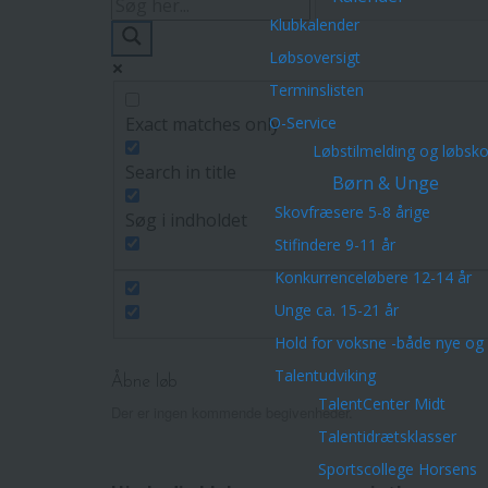
Klubkalender
Løbsoversigt
Terminslisten
Exact matches only
O-Service
Løbstilmelding og løbsk
Search in title
Børn & Unge
Skovfræsere 5-8 årige
Søg i indholdet
Stifindere 9-11 år
Konkurrenceløbere 12-14 år
Unge ca. 15-21 år
Hold for voksne -både nye og 
Talentudviking
Åbne løb
TalentCenter Midt
Der er ingen kommende begivenheder.
Talentidrætsklasser
Sportscollege Horsens