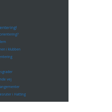
entering!
orientering?
dlem
en i klubben
entering
sgrader
inde vej
rangementer
esruter i Hatting