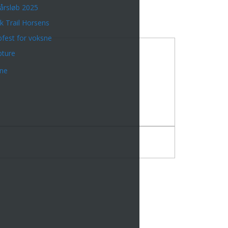
årsløb 2025
k Trail Horsens
bfest for voksne
bture
rne