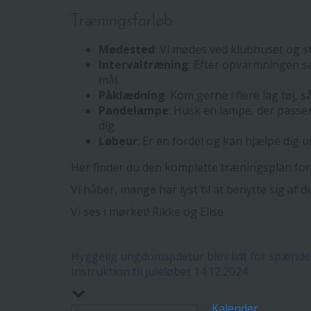
Træningsforløb
Mødested
: Vi mødes ved klubhuset og 
Intervaltræning
: Efter opvarmningen sa
mål.
Påklædning
: Kom gerne i flere lag tøj, 
Pandelampe
: Husk en lampe, der passer
dig.
Løbeur
: Er en fordel og kan hjælpe dig 
Her finder du den komplette træningsplan for
Vi håber, mange har lyst til at benytte sig af 
Vi ses i mørket! Rikke og Elise
Indlægsnavigation
Hyggelig ungdomsjuletur blev lidt for spænd
Instruktion til juleløbet 14.12.2024
Kalender