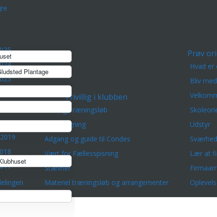
re
2025
Prøv ori
uset
2024
Hvad er 
ludsted Plantage
2023
Bliv me
2022
Velkomm
Frivillig i klubben
2021
Lørdagstræningsløb
Skoleori
 2020
Banelægning
Udstyr
 2019
Adgang og guide til Condes
Sværhed
2018
Vært for Fællesspisning
Lær at f
lubhuset
2017
Stævner
Firmaar
elingen
Materiel træningsløb og arrangementer
Oplevels