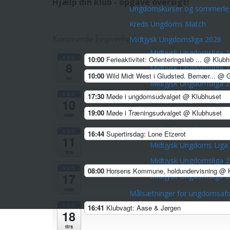
Hjælp din klub - opgave oversigt!
Ungdomskurser og sommerlej
Kreds Ungdoms Match
Midtjysk Ungdomsliga 2026
Kommende begivenheder
Midtjysk Ungdomsliga 
AUG
10:00
Ferieaktivitet: Orienteringsløb ...
@ Klubh
8
Midtjysk Ungdomsliga 
10:00
Wild Midt West i Gludsted. Bemær...
@ G
lør
Midtjysk Ungdomsliga 
AUG
17:30
Møde i ungdomsudvalget
@ Klubhuset
Midtjysk Ungdomsliga 
10
19:00
Møde i Træningsudvalget
@ Klubhuset
Midtjysk Ungdomsliga 
man
Midtjysk Ungdoms Liga
AUG
16:44
Supertirsdag: Lone Etzerot
11
Midtjysk Ungdoms Liga
tirs
Midtjysk Ungdomsliga 
AUG
08:00
Horsens Kommune, holdundervisning
@ K
17
Midtjysk Ungdomsliga 
man
Målsætninger for ungdomsafd
AUG
16:41
Klubvagt: Aase & Jørgen
18
tirs