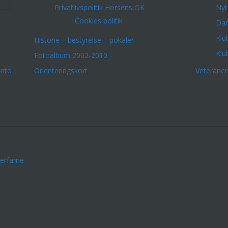
Privatlivspolitik Horsens OK
Nyt
Cookies politik
Dar
Klu
Historie – bestyrelse – pokaler
Klu
Fotoalbum 2002-2010
onto
Orienteringskort
Veterane
erfarne