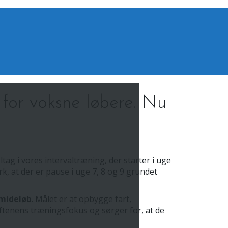
for voksne løbere. Nu
tag i vores intervaltræning, der starter i uge
k, at der er pause i uge 7, 8 og 9 grundet
amideløb
. Målet er at opbygge fart,
aftenens træningsfokus og sørger for, at de