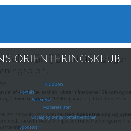
tervaltræningen om torsdagen 
S ORIENTERINGSKLUB
æningsplan!
ben
Klubben
 en del af et løbefællesskab i vintermånederne? Så kom og del
Kontakt
foregår
hver torsdag kl. 17.30
og varer op til en time. Bemær
Bestyrelse
Mødereferater
ellige intervalformer som
fartleg, bakketræning og pyr
Udvalg og øvrige kontaktpersoner
re med, uanset niveau! Vi tilpasser rundstrækningerne til 
på strækningen.
Sponsorer