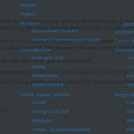
Klubblad
Klubhus
starter med ledopvarmning, inden vi alle sammen går i gan
Resultater
Aktiv
mles vi og går i gang med intervaltræningen. Vi slutter sa
Internationale resultater
Arrangem
Kriterier for internationale resultater
så det er let at justere efter behov – vi har et udendørs samli
Corona-ti
 til løb på skovstier. Den behøver ikke være af den kraftig
For medlemmer
Træninge
Kontingent 2026
Tir
undervejs, men det er ikke et absolut must.
Klubtøj
Tor
 hele forløbet:
TRÆNINGSPLAN TORSDAGSINTERVALLER
Medlemsliste
Lør
dette tilbud og glæder os til en sæson fyldt med sjov og effek
Medlemsfordele
Tek
Formål, visioner, politikker
Øvrige akt
Formål
Cha
ende
Strategi 2024-2028
Div
Vedtægter
Klu
Træner- og uddannelsespolitik
Par