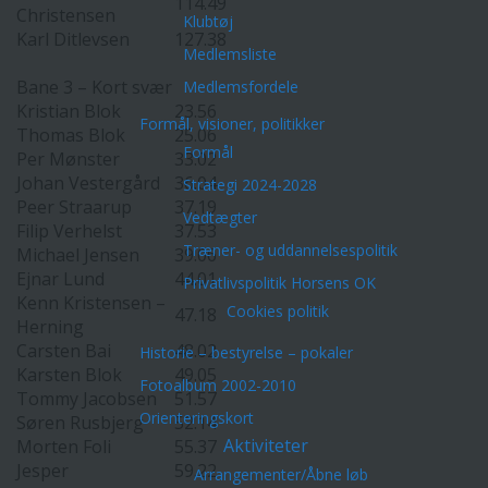
114.49
Christensen
Klubtøj
Karl Ditlevsen
127.38
Medlemsliste
Bane 3 – Kort svær
Medlemsfordele
Kristian Blok
23.56
Formål, visioner, politikker
Thomas Blok
25.06
Formål
Per Mønster
33.02
Johan Vestergård
36.04
Strategi 2024-2028
Peer Straarup
37.19
Vedtægter
Filip Verhelst
37.53
Træner- og uddannelsespolitik
Michael Jensen
39.06
Ejnar Lund
44.01
Privatlivspolitik Horsens OK
Kenn Kristensen –
Cookies politik
47.18
Herning
Carsten Bai
48.02
Historie – bestyrelse – pokaler
Karsten Blok
49.05
Fotoalbum 2002-2010
Tommy Jacobsen
51.57
Orienteringskort
Søren Rusbjerg
52.14
Aktiviteter
Morten Foli
55.37
Jesper
59.22
Arrangementer/Åbne løb