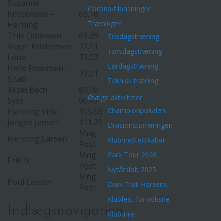
Susanne
Corona-tilpasninger
Kristensen –
65.10
Træninger
Herning
Trile Ditlevsen
69.39
Tirsdagstræning
Asger Kristensen
72.11
Torsdagstræning
Lene
73.07
Lørdagstræning
Helle Pedersen –
77.01
Snab
Teknisk træning
Aksel Bech
84.40
Øvrige aktiviteter
Syss
96.47
Championpokalen
Henning Vide
105.56
Jørgen Jensen
111.20
Divisionsturneringen
Mng.
Henning Larsen
Klubmesterskaber
Post
Mng.
Park Tour 2026
Erik N.
Post
Nytårsløb 2025
Mng.
Poul Larsen
Dark Trail Horsens
Post
Klubfest for voksne
Indlægsnavigation
Klubture