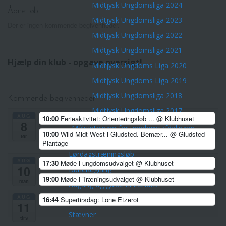
Midtjysk Ungdomsliga 2024
Åbne løb
Midtjysk Ungdomsliga 2023
Der er ingen kommende begivenheder.
Midtjysk Ungdomsliga 2022
Midtjysk Ungdomsliga 2021
Hjælp din klub - opgave oversigt!
Midtjysk Ungdoms Liga 2020
Midtjysk Ungdoms Liga 2019
Midtjysk Ungdomsliga 2018
Kommende begivenheder
Midtjysk Ungdomsliga 2017
AUG
10:00
Ferieaktivitet: Orienteringsløb ...
@ Klubhuset
8
Målsætninger for ungdomsafdelingen
10:00
Wild Midt West i Gludsted. Bemær...
@ Gludsted
lør
Frivillig i klubben
Plantage
Lørdagstræningsløb
AUG
17:30
Møde i ungdomsudvalget
@ Klubhuset
10
Banelægning
19:00
Møde i Træningsudvalget
@ Klubhuset
man
Adgang og guide til Condes
AUG
16:44
Supertirsdag: Lone Etzerot
Vært for Fællesspisning
11
Stævner
tirs