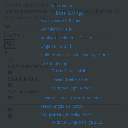
Giv dit bud på o-fremtiden
Veteranerne
Stærke præstationer for Horsens OK og Silkeborg OK
Børn & Unge
til 10Mila i Finspång
Skovfræsere 5-8 årige
Stifindere 9-11 år
Konkurrenceløbere 12-14 år
Unge ca. 15-21 år
Hold for voksne -både nye og erfarne
Talentudviking
Exact matches only
TalentCenter Midt
Search in title
Talentidrætsklasser
Sportscollege Horsens
Søg i indholdet
Ungdomskurser og sommerlejre
Kreds Ungdoms Match
Midtjysk Ungdomsliga 2026
Midtjysk Ungdomsliga 2025