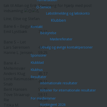
tak til Allan og Erik Thesbjerg for hjælp med post
O-Service
indsamling
Løbstilmelding og løbskonto
Line, Elise og Stefan
Klubben
Bane 6 – Begynder
Kontakt
Emil Lystbæk
73.21
Bestyrelse
Mødereferater
Bane 5 – Let
Lars Sørensen
46.11
Udvalg og øvrige kontaktpersoner
Hanne L. Jensen
59.25
Sponsorer
Klubblad
Bane 4 –
Mellemsvær
Klubhus
Anders Klug
45.17
Resultater
Lone Rasmussen –
48.11
Internationale resultater
Snab
Bent Hansen
55.45
Kriterier for internationale resultater
Tove Straarup
59.11
For medlemmer
Rie
68.56
Kontingent 2026
Titika M.