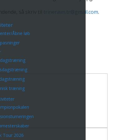
dende, så skriv til
trineravn.tr@gmail.com
.
iteter
enter/Åbne løb
lpasninger
r
sdagstræning
sdagstræning
dagstræning
nisk træning
iviteter
mpionpokalen
isionsturneringen
bmesterskaber
k Tour 2026