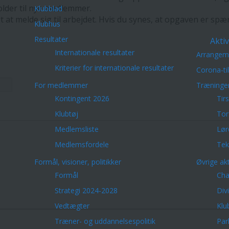
older til nye medlemmer.
Klubblad
 at melde sig til arbejdet. Hvis du synes, at opgaven er spæn
Klubhus
Resultater
Aktiv
Internationale resultater
Arrangem
Kriterier for internationale resultater
Corona-ti
For medlemmer
Træninge
Kontingent 2026
Tir
Klubtøj
Tor
Medlemsliste
Lør
Medlemsfordele
Tek
Formål, visioner, politikker
Øvrige akt
Formål
Cha
Strategi 2024-2028
Div
Vedtægter
Klu
Træner- og uddannelsespolitik
Par