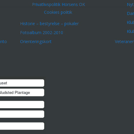
Privatlivspolitik Horsens OK
Nyt
Cookies politik
Dar
Klu
Historie – bestyrelse – pokaler
Klu
Fotoalbum 2002-2010
onto
Orienteringskort
Veterane
uset
ludsted Plantage
erfarne