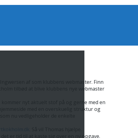
n Ingwersen af som klubbens webmaster. Finn
kholm tilbød at blive klubbens nye webmaster
n kommer nyt aktuelt stof på og gerne med en
n hjemmeside med en overskuelig struktur og
 som nu vedligeholder de enkelte
tkokholm.dk
. Så vil Thomas hjælpe.
er tid til at kaste sig over en ny opgave.