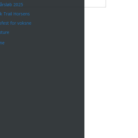
årsløb 2025
k Trail Horsens
bfest for voksne
bture
rne