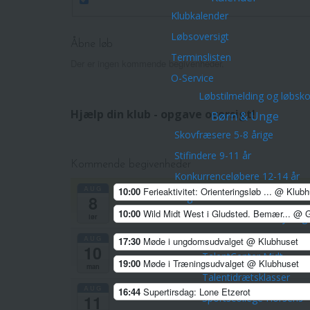
Klubkalender
Løbsoversigt
Åbne løb
Terminslisten
Der er ingen kommende begivenheder.
O-Service
Løbstilmelding og løbsk
Hjælp din klub - opgave oversigt!
Børn & Unge
Skovfræsere 5-8 årige
Stifindere 9-11 år
Kommende begivenheder
Konkurrenceløbere 12-14 år
AUG
10:00
Ferieaktivitet: Orienteringsløb ...
@ Klubh
Unge ca. 15-21 år
8
10:00
Wild Midt West i Gludsted. Bemær...
@ G
Hold for voksne -både nye og 
lør
Talentudviking
AUG
17:30
Møde i ungdomsudvalget
@ Klubhuset
10
TalentCenter Midt
19:00
Møde i Træningsudvalget
@ Klubhuset
man
Talentidrætsklasser
AUG
16:44
Supertirsdag: Lone Etzerot
Sportscollege Horsens
11