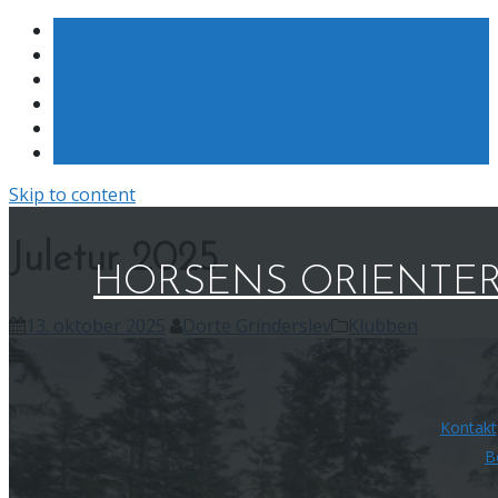
Skip to content
Juletur 2025
HORSENS ORIENTE
13. oktober 2025
Dorte Grinderslev
Klubben
Kontakt
B