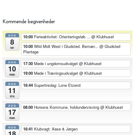
Kommende begivenheder
AUG
10:00
Ferieaktivitet: Orienteringsløb ...
@ Klubhuset
8
10:00
Wild Midt West i Gludsted. Bemær...
@ Gludsted
lør
Plantage
AUG
17:30
Møde i ungdomsudvalget
@ Klubhuset
10
19:00
Møde i Træningsudvalget
@ Klubhuset
man
AUG
16:44
Supertirsdag: Lone Etzerot
11
tirs
AUG
08:00
Horsens Kommune, holdundervisning
@ Klubhuset
17
man
AUG
16:41
Klubvagt: Aase & Jørgen
18