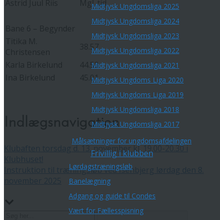
Astrid Juul Riis
Mgl .tid
Midtjysk Ungdomsliga 2025
Midtjysk Ungdomsliga 2024
Bane 6 – Begynder
Midtjysk Ungdomsliga 2023
Titika M.
38.57
Midtjysk Ungdomsliga 2022
Christensen
Karla Birkelund
44.53
Midtjysk Ungdomsliga 2021
Ina Birkelund
45.01
Midtjysk Ungdoms Liga 2020
Midtjysk Ungdoms Liga 2019
Midtjysk Ungdomsliga 2018
Indlægsnavigation
Midtjysk Ungdomsliga 2017
Målsætninger for ungdomsafdelingen
Klubaften torsdag d. 13. november kl. 19.00-20.30 i
Frivillig i klubben
Klubhuset!
Lørdagstræningsløb
Instruktion til træningsløb ved Isenbjerg lørdag den 8.
november 2025
Banelægning
Adgang og guide til Condes
Vært for Fællesspisning