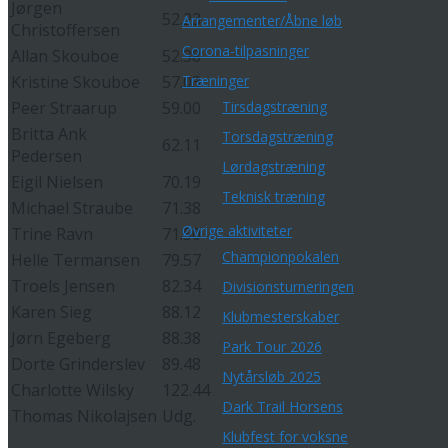
Jørgen
52.23
Arrangementer/Åbne løb
Christoffersen
Corona-tilpasninger
Allan Skouboe
52.38
Kristine Skouboe
57.03
Træninger
Peer Straarup
59.00
Tirsdagstræning
Britta Ank
Torsdagstræning
62.11
Pedersen
Lørdagstræning
Eigil Nielsen
70.19
Teknisk træning
Michael Straube
71.38
Øvrige aktiviteter
Trine Ravn
71.50
Championpokalen
Helle Termansen
79.57
Troels Jensen
82.34
Divisionsturneringen
Karen Sieg
88.12
Klubmesterskaber
Jørn Egeberg
88.38
Park Tour 2026
Dorte Grinderslev
89.48
Nytårsløb 2025
Charlotte Wilsky
122.44
Dark Trail Horsens
Thomas Nikolajsen
Udg.
Klubfest for voksne