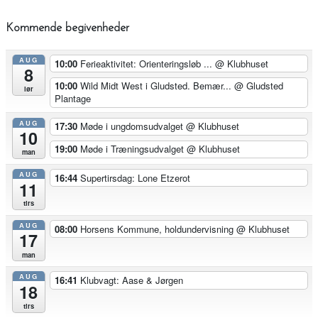
Kommende begivenheder
AUG
10:00
Ferieaktivitet: Orienteringsløb ...
@ Klubhuset
8
10:00
Wild Midt West i Gludsted. Bemær...
@ Gludsted
lør
Plantage
AUG
17:30
Møde i ungdomsudvalget
@ Klubhuset
10
19:00
Møde i Træningsudvalget
@ Klubhuset
man
AUG
16:44
Supertirsdag: Lone Etzerot
11
tirs
AUG
08:00
Horsens Kommune, holdundervisning
@ Klubhuset
17
man
AUG
16:41
Klubvagt: Aase & Jørgen
18
tirs