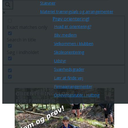
Stævner
Materiel træningsløb og arrangementer
Prøv orientering!
Hvad er orientering?
Exact matches only
Bliv medlem
Search in title
Velkommen i klubben
Søg i indholdet
Skoleorientering
Udstyr
Sværhedsgrader
Lær at finde vej
Firmaarrangementer
Oplevelsesruter i Hatting