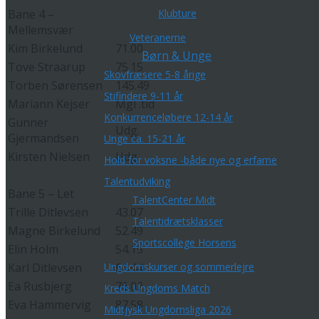
Bane 4 –
Klubture
Mellemsvær
Veteranerne
Kim Birkelund
71.00
Børn & Unge
Tove Straarup
75.15
Skovfræsere 5-8 årige
Torben Sørensen
145.49
Stifindere 9-11 år
Mariann Kejser
Mgl .tid
Konkurrenceløbere 12-14 år
Gunner
Udg.
Gjermandsen
Unge ca. 15-21 år
Kirsten Nielsen
Udg.
Hold for voksne -både nye og erfarne
Talentudviking
Bane 5 – Let
TalentCenter Midt
Trille Ditlevsen
43.07
Talentidrætsklasser
Magne Birkelund
52.49
Sportscollege Horsens
Elin Holm
54.15
Karl Ditlevsen
64.44
Ungdomskurser og sommerlejre
Ea Rusbjerg
76.02
Kreds Ungdoms Match
Eva Hammervig
87.58
Midtjysk Ungdomsliga 2026