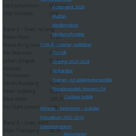
Gert Johansson
Mgl .tid
Kontingent 2026
Filip Verhelst
Udg.
Klubtøj
Medlemsliste
Bane 2 – Svær, ml.lang
Medlemsfordele
Rikke Holm
71.29
Frank Krog Jensen
83.46
Formål, visioner, politikker
Per Mønster
85.00
Formål
Johan Schjødt
89.33
Strategi 2024-2028
Michael
Vedtægter
91.42
Termansen
Træner- og uddannelsespolitik
Søren Rusbjerg
93.47
Privatlivspolitik Horsens OK
Peter Fejlberg
98.29
Cookies politik
Elise Keller
109.25
Per Dahl Jensen
Udg.
Historie – bestyrelse – pokaler
Fotoalbum 2002-2010
Bane 3 – Svær, kort
Orienteringskort
Allan Thesbjerg
46.26
Aktiviteter