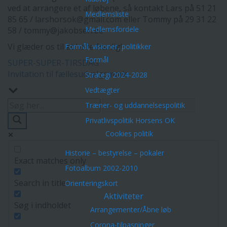
ved at arrangere et af løbene, så kontakt Lars på 51 21
Medlemsliste
85 65 / larshorsok@gmail.com eller Tommy på 29 31 22
Medlemsfordele
58 / tommy@jakobsen.be
Vi glæder os til at høre fra dig!
Formål, visioner, politikker
Formål
Indlægsnavigation
SUPER-SUPER-TIRSDAG
Invitation til fællesudvalgsmøde
Strategi 2024-2028
Vedtægter
Træner- og uddannelsespolitik
Privatlivspolitik Horsens OK
Cookies politik
Historie – bestyrelse – pokaler
Exact matches only
Fotoalbum 2002-2010
Search in title
Orienteringskort
Aktiviteter
Søg i indholdet
Arrangementer/Åbne løb
Corona-tilpasninger