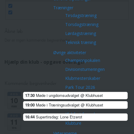
Træninger
Tirsdagstræning
Torsdagstræning
Åbne løb
Lørdagstræning
Der er ingen kommende begivenheder.
Teknisk træning
Øvrige aktiviteter
Championpokalen
Hjælp din klub - opgave oversigt!
Divisionsturneringen
Klubmesterskaber
Kommende begivenheder
Park Tour 2026
AUG
17:30
Møde i ungdomsudvalget
@ Klubhuset
Nytårsløb 2025
10
19:00
Møde i Træningsudvalget
@ Klubhuset
Dark Trail Horsens
man
Klubfest for voksne
AUG
16:44
Supertirsdag: Lone Etzerot
11
Klubture
tirs
Veteranerne