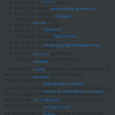
O-Service
25.04.2026 – Ølsted Kærskov
02.05.2026 – Bjerre Skov
Løbstilmelding og løbskonto
23.05.2026 – Rold Skov
Klubben
30.05.2026 – Isenbjerg
Kontakt
06.06.2026 – Ustrup (light)
Bestyrelse
01.08.2026 – Hårsbjerg
12.09.2026 – Ny Sebberup (light)
Mødereferater
03.10.2026 – Rold Skov
Udvalg og øvrige kontaktpersoner
10.10.2026 – Bygholm
14.11.2026 – Ussinggård Skov
Sponsorer
28.11.2026 – Velling Skov, Hundsø
Klubblad
Til løbet 02.05.2026 i Bjerre Skov er der mulighed for at
Klubhus
anvende samme baner som blev brugt til
Resultater
fortræningsløbet 30.03.2026.
Internationale resultater
Løbet 23.05.2026 i Rold Skov er en del af DOF’s FINDVEJ-
Kriterier for internationale resultater
DAGE og indgår dermed i en større kampagne som
forbundet kører i uge 21. Det vil være rigtig kedeligt,
For medlemmer
hvis vil skal gribe til aflysning her!
Kontingent 2026
Har du mulighed for at hjælpe dine klubkammerater
Klubtøj