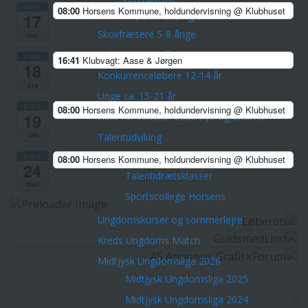
AUG
08:00
Horsens Kommune, holdundervisning
@ Klubhuset
Børn & Unge
17
Skovfræsere 5-8 årige
man
Stifindere 9-11 år
AUG
16:41
Klubvagt: Aase & Jørgen
18
Konkurrenceløbere 12-14 år
tirs
Unge ca. 15-21 år
AUG
08:00
Horsens Kommune, holdundervisning
@ Klubhuset
19
Hold for voksne -både nye og erfarne
ons
Talentudviking
TalentCenter Midt
AUG
08:00
Horsens Kommune, holdundervisning
@ Klubhuset
24
Talentidrætsklasser
man
Sportscollege Horsens
Ungdomskurser og sommerlejre
Kreds Ungdoms Match
Midtjysk Ungdomsliga 2026
Midtjysk Ungdomsliga 2025
Midtjysk Ungdomsliga 2024