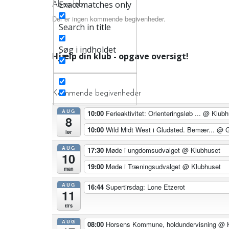
Exact matches only
Åbne løb
Der er ingen kommende begivenheder.
Search in title
Søg i indholdet
Hjælp din klub - opgave oversigt!
Kommende begivenheder
AUG
10:00
Ferieaktivitet: Orienteringsløb ...
@ Klubh
8
10:00
Wild Midt West i Gludsted. Bemær...
@ G
lør
AUG
17:30
Møde i ungdomsudvalget
@ Klubhuset
10
19:00
Møde i Træningsudvalget
@ Klubhuset
man
AUG
16:44
Supertirsdag: Lone Etzerot
11
tirs
AUG
08:00
Horsens Kommune, holdundervisning
@ K