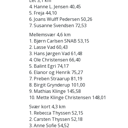
Let 3,1 km
4. Hanne L. Jensen 40,45
5. Freja 44,10
6. Joans Wulff Pedersen 50,26
7. Susanne Svendsen 72,53
Mellemsvær 4,6 km
1. Bjørn Carlsen SNAB 53,15
2. Lasse Vad 60,43
3. Hans Jørgen Vad 61,48
4. Ole Christensen 66,40
5. Balint Egri 74,17
6. Elanor og Henrik 75,27
7. Preben Straarup 81,19
8. Birgit Grynderup 101,00
9. Mathias Klinge 145,58
10. Mette Klinge Christensen 148,01
Svær kort 4,3 km
1. Rebecca Thyssen 52,15
2. Carsten Thyssen 52,18
3. Anne Sofie 54,52