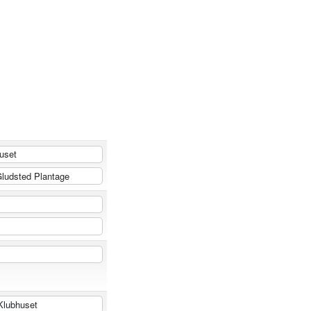
uset
ludsted Plantage
lubhuset