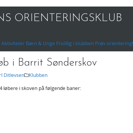
S ORIENTERINGSKLUB
n
Aktiviteter
Børn & Unge
Frivillig i klubben
Prøv orientering!
øb i Barrit Sønderskov
rl Ditlevsen
Klubben
4 løbere i skoven på følgende baner: