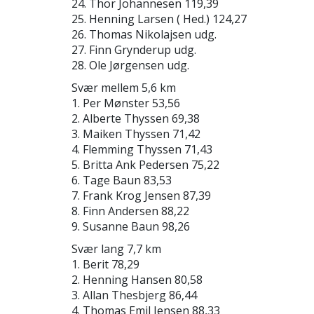
24. Thor Johannesen 119,39
25. Henning Larsen ( Hed.) 124,27
26. Thomas Nikolajsen udg.
27. Finn Grynderup udg.
28. Ole Jørgensen udg.
Svær mellem 5,6 km
1. Per Mønster 53,56
2. Alberte Thyssen 69,38
3. Maiken Thyssen 71,42
4. Flemming Thyssen 71,43
5. Britta Ank Pedersen 75,22
6. Tage Baun 83,53
7. Frank Krog Jensen 87,39
8. Finn Andersen 88,22
9. Susanne Baun 98,26
Svær lang 7,7 km
1. Berit 78,29
2. Henning Hansen 80,58
3. Allan Thesbjerg 86,44
4. Thomas Emil Jensen 88,33