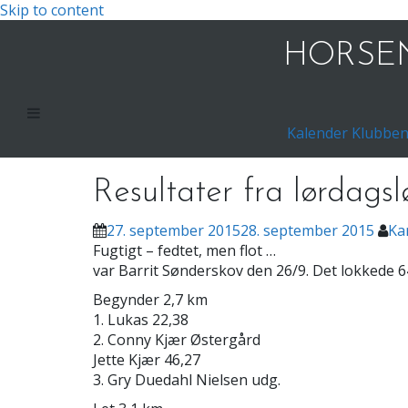
Skip to content
HORSEN
Kalender
Klubbe
Resultater fra lørdagsl
27. september 2015
28. september 2015
Ka
Fugtigt – fedtet, men flot …
var Barrit Sønderskov den 26/9. Det lokkede 6
Begynder 2,7 km
1. Lukas 22,38
2. Conny Kjær Østergård
Jette Kjær 46,27
3. Gry Duedahl Nielsen udg.