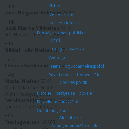
Klubtøj
H12:
Jonas Ellegaard Kokholm
23.27
Medlemsliste
H14:
Medlemsfordele
Jacob Klærke Mikkelsen
23.16
Formål, visioner, politikker
Erik Hedver Thesbjerg 56.43
Formål
H16:
Strategi 2024-2028
Mikkel Holm Nielsen
48.57
Vedtægter
H21:
Thomas Guldmann
1.36.55
Træner- og uddannelsespolitik
H40:
Privatlivspolitik Horsens OK
Nicolaj Nielsen
53.41
Cookies politik
Mads Mikkelsen 56.00
Historie – bestyrelse – pokaler
Allan Thesbjerg 56.07
Per Mønster Jørgensen 1.06.09
Fotoalbum 2002-2010
Carsten Thyssen Udgået
Orienteringskort
H60:
Aktiviteter
Finn Ingwersen
1.04.05
Arrangementer/Åbne løb
Troels Jensen Udgået