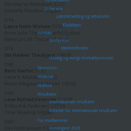
Ella Klærke Mikkelsen 32.17
O-Service
Johanne Skouboe Udgået
Løbstilmelding og løbskonto
D14:
Klubben
Laura Holm Nielsen
33.53
Anne Sofie Thyssen Harfot Ej start
Kontakt
Rebecca Loft Thyssen Ej start
Bestyrelse
Mødereferater
D16:
Ida Hedver Thesbjerg
1.08.09
Udvalg og øvrige kontaktpersoner
D40:
Sponsorer
Berit Harfot
51.03
Klubblad
Irene K. Mikkelsen 56.32
Mette Ellegaard Kokholm 1.00.50
Klubhus
D50:
Resultater
Lene Kofoed Petersen
1.15.03
Internationale resultater
Britta Ank Pedersen 1.27.14
Kriterier for internationale resultater
Tove Straarup Udgået
For medlemmer
D60:
Elin Holm Jensen 1.03.37
Kontingent 2026