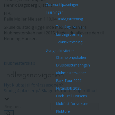
Corona-tilpasninger
Henrik Dagsberg Ej start
Træninger
H70:
Palle Møller Nielsen 1.10.04
Tirsdagstræning
Torsdagstræning
Skulle du stadig ligge inde med pokalen fra
klubmesterskab nat i 2015, bedes du aflevere den til
Lørdagstræning
Henning Hansen.
Teknisk træning
Øvrige aktiviteter
Championpokalen
klubmesterskab
Divisionsturneringen
Klubmesterskaber
Indlægsnavigation
Park Tour 2026
Nyt Klubtøj til forårssæsonen?
Nytårsløb 2025
Stadig 4 pladser på Skagen Strand – supertilbud
Dark Trail Horsens
Klubfest for voksne
Klubture