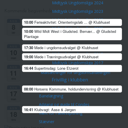
Midtjysk Ungdomsliga 2024
Midtjysk Ungdomsliga 2023
Kommende begivenheder
Midtjysk Ungdomsliga 2022
AUG
10:00
Ferieaktivitet: Orienteringsløb ...
@ Klubhuset
8
Midtjysk Ungdomsliga 2021
10:00
Wild Midt West i Gludsted. Bemær...
@ Gludsted
lør
Plantage
Midtjysk Ungdoms Liga 2020
Midtjysk Ungdoms Liga 2019
AUG
17:30
Møde i ungdomsudvalget
@ Klubhuset
10
Midtjysk Ungdomsliga 2018
19:00
Møde i Træningsudvalget
@ Klubhuset
man
Midtjysk Ungdomsliga 2017
AUG
16:44
Supertirsdag: Lone Etzerot
11
Målsætninger for ungdomsafdelingen
Frivillig i klubben
tirs
Lørdagstræningsløb
AUG
08:00
Horsens Kommune, holdundervisning
@ Klubhuset
17
Banelægning
man
Adgang og guide til Condes
AUG
16:41
Klubvagt: Aase & Jørgen
18
Vært for Fællesspisning
tirs
Stævner