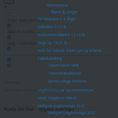
Veteranerne
Børn & Unge
Skovfræsere 5-8 årige
Exact matches only
Stifindere 9-11 år
Search in title
Konkurrenceløbere 12-14 år
Unge ca. 15-21 år
Søg i indholdet
Hold for voksne -både nye og erfarne
Talentudviking
TalentCenter Midt
Talentidrætsklasser
Sportscollege Horsens
Åbne løb
Der er ingen kommende begivenheder.
Ungdomskurser og sommerlejre
Kreds Ungdoms Match
Midtjysk Ungdomsliga 2026
Hjælp din klub - opgave oversigt!
Midtjysk Ungdomsliga 2025