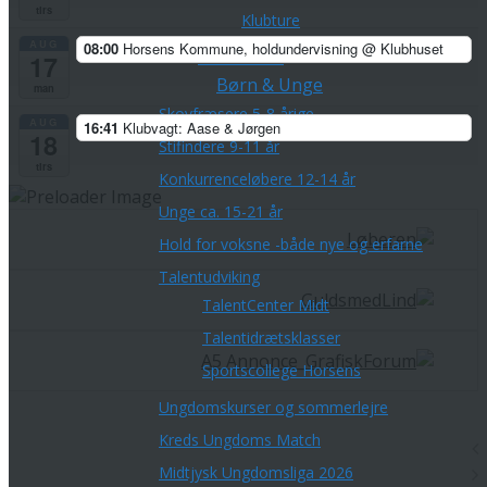
tirs
Klubture
AUG
08:00
Horsens Kommune, holdundervisning
@ Klubhuset
Veteranerne
17
Børn & Unge
man
Skovfræsere 5-8 årige
AUG
16:41
Klubvagt: Aase & Jørgen
18
Stifindere 9-11 år
tirs
Konkurrenceløbere 12-14 år
Unge ca. 15-21 år
Hold for voksne -både nye og erfarne
Talentudviking
TalentCenter Midt
Talentidrætsklasser
Sportscollege Horsens
Ungdomskurser og sommerlejre
Kreds Ungdoms Match
Midtjysk Ungdomsliga 2026