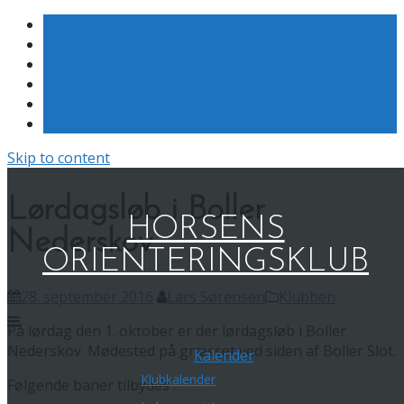
Skip to content
Lørdagsløb i Boller
HORSENS
Nederskov
ORIENTERINGSKLUB
28. september 2016
Lars Sørensen
Klubben
På lørdag den 1. oktober er der lørdagsløb i Boller
Nederskov. Mødested på græsset ved siden af Boller Slot.
Kalender
Klubkalender
Følgende baner tilbydes :