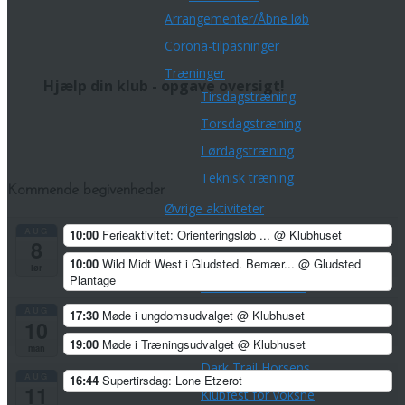
Arrangementer/Åbne løb
Corona-tilpasninger
Træninger
Hjælp din klub - opgave oversigt!
Tirsdagstræning
Torsdagstræning
Lørdagstræning
Teknisk træning
Kommende begivenheder
Øvrige aktiviteter
Championpokalen
AUG
10:00
Ferieaktivitet: Orienteringsløb ...
@ Klubhuset
8
Divisionsturneringen
10:00
Wild Midt West i Gludsted. Bemær...
@ Gludsted
lør
Plantage
Klubmesterskaber
AUG
Park Tour 2026
17:30
Møde i ungdomsudvalget
@ Klubhuset
10
Nytårsløb 2025
19:00
Møde i Træningsudvalget
@ Klubhuset
man
Dark Trail Horsens
AUG
16:44
Supertirsdag: Lone Etzerot
11
Klubfest for voksne