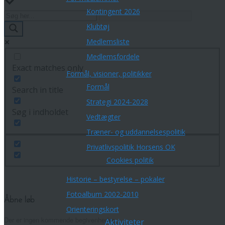
Kontingent 2026
Klubtøj
Medlemsliste
Medlemsfordele
Exact matches only
Formål, visioner, politikker
Formål
Search in title
Strategi 2024-2028
Søg i indholdet
Vedtægter
Træner- og uddannelsespolitik
Privatlivspolitik Horsens OK
Cookies politik
Historie – bestyrelse – pokaler
Fotoalbum 2002-2010
Åbne løb
Orienteringskort
Der er ingen kommende begivenheder.
Aktiviteter