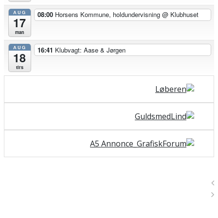
AUG
08:00
Horsens Kommune, holdundervisning
@ Klubhuset
17
man
AUG
16:41
Klubvagt: Aase & Jørgen
18
tirs