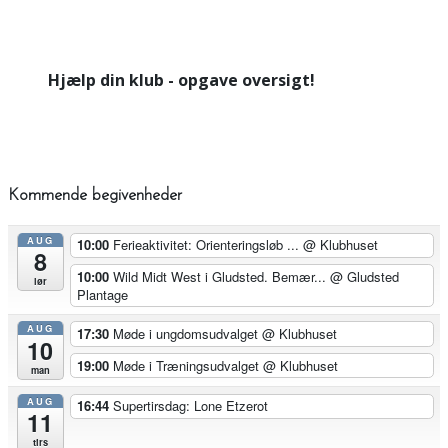
Hjælp din klub - opgave oversigt!
Kommende begivenheder
AUG
10:00
Ferieaktivitet: Orienteringsløb ...
@ Klubhuset
8
10:00
Wild Midt West i Gludsted. Bemær...
@ Gludsted
lør
Plantage
AUG
17:30
Møde i ungdomsudvalget
@ Klubhuset
10
19:00
Møde i Træningsudvalget
@ Klubhuset
man
AUG
16:44
Supertirsdag: Lone Etzerot
11
tirs