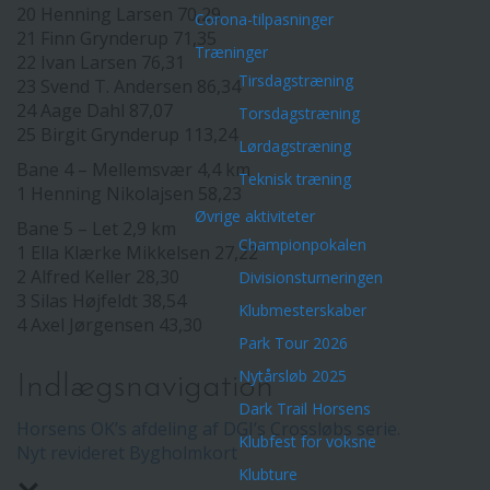
20 Henning Larsen 70,29
Corona-tilpasninger
21 Finn Grynderup 71,35
Træninger
22 Ivan Larsen 76,31
Tirsdagstræning
23 Svend T. Andersen 86,34
24 Aage Dahl 87,07
Torsdagstræning
25 Birgit Grynderup 113,24
Lørdagstræning
Bane 4 – Mellemsvær 4,4 km
Teknisk træning
1 Henning Nikolajsen 58,23
Øvrige aktiviteter
Bane 5 – Let 2,9 km
Championpokalen
1 Ella Klærke Mikkelsen 27,22
2 Alfred Keller 28,30
Divisionsturneringen
3 Silas Højfeldt 38,54
Klubmesterskaber
4 Axel Jørgensen 43,30
Park Tour 2026
Nytårsløb 2025
Indlægsnavigation
Dark Trail Horsens
Horsens OK’s afdeling af DGI’s Crossløbs serie.
Klubfest for voksne
Nyt revideret Bygholmkort
Klubture