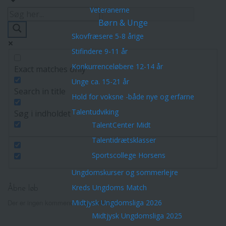
Veteranerne
Børn & Unge
Skovfræsere 5-8 årige
Stifindere 9-11 år
Konkurrenceløbere 12-14 år
Exact matches only
Unge ca. 15-21 år
Search in title
Hold for voksne -både nye og erfarne
Talentudviking
Søg i indholdet
TalentCenter Midt
Talentidrætsklasser
Sportscollege Horsens
Ungdomskurser og sommerlejre
Kreds Ungdoms Match
Åbne løb
Midtjysk Ungdomsliga 2026
Der er ingen kommende begivenheder.
Midtjysk Ungdomsliga 2025