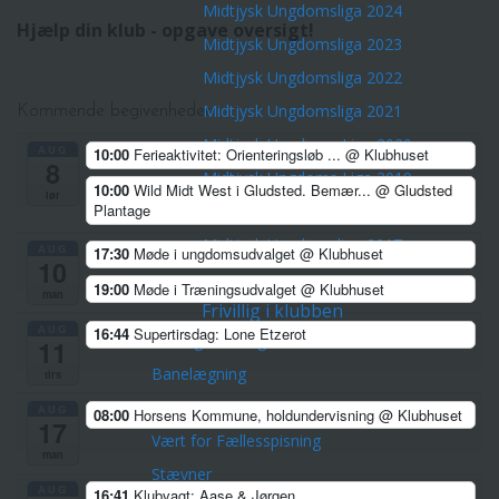
Midtjysk Ungdomsliga 2024
Hjælp din klub - opgave oversigt!
Midtjysk Ungdomsliga 2023
Midtjysk Ungdomsliga 2022
Midtjysk Ungdomsliga 2021
Kommende begivenheder
Midtjysk Ungdoms Liga 2020
AUG
10:00
Ferieaktivitet: Orienteringsløb ...
@ Klubhuset
8
Midtjysk Ungdoms Liga 2019
10:00
Wild Midt West i Gludsted. Bemær...
@ Gludsted
lør
Plantage
Midtjysk Ungdomsliga 2018
Midtjysk Ungdomsliga 2017
AUG
17:30
Møde i ungdomsudvalget
@ Klubhuset
10
Målsætninger for ungdomsafdelingen
19:00
Møde i Træningsudvalget
@ Klubhuset
man
Frivillig i klubben
AUG
16:44
Supertirsdag: Lone Etzerot
Lørdagstræningsløb
11
Banelægning
tirs
Adgang og guide til Condes
AUG
08:00
Horsens Kommune, holdundervisning
@ Klubhuset
17
Vært for Fællesspisning
man
Stævner
AUG
16:41
Klubvagt: Aase & Jørgen