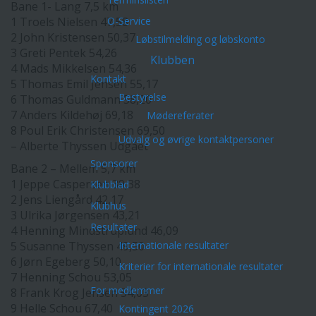
Bane 1- Lang 7,5 km
1 Troels Nielsen 47,58
O-Service
2 John Kristensen 50,37
Løbstilmelding og løbskonto
3 Greti Pentek 54,26
Klubben
4 Mads Mikkelsen 54,36
Kontakt
5 Thomas Emil Jensen 55,17
Bestyrelse
6 Thomas Guldmann 58,20
7 Anders Kildehøj 69,18
Mødereferater
8 Poul Erik Christensen 69,50
Udvalg og øvrige kontaktpersoner
– Alberte Thyssen Udgået
Sponsorer
Bane 2 – Mellem 5,7 km
1 Jeppe Caspersen 39,38
Klubblad
2 Jens Liengård 42,17
Klubhus
3 Ulrika Jørgensen 43,21
Resultater
4 Henning Mindstruplund 46,09
5 Susanne Thyssen 49,50
Internationale resultater
6 Jørn Egeberg 50,10
Kriterier for internationale resultater
7 Henning Schou 53,05
For medlemmer
8 Frank Krog Jensen 54,03
9 Helle Schou 67,40
Kontingent 2026