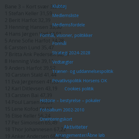
Bane 3 – Kort svær 3,8 km
Klubtøj
1 Stefan Keller 31,59
Medlemsliste
2 Berit Harfot 32,39
Medlemsfordele
3 Henning Hansen 33,30
4 Hans Jørgen Vad 34,01
Formål, visioner, politikker
5 Anne Sofie Harfot 34,28
Formål
6 Carsten Lund 35,47
Strategi 2024-2028
7 Britta Ank Pedersen 36,41
8 Henning Vide 39,11
Vedtægter
9 Anders Harfot 39,52
Træner- og uddannelsespolitik
10 Carsten Stald 41,44
Privatlivspolitik Horsens OK
11 Eva Jørgensen 41,53
12 Karl Ditlevsen 43,19
Cookies politik
13 Carsten Bai 47,39
Historie – bestyrelse – pokaler
14 Poul Larsen 50,07
15 Lene Kofod 55,07
Fotoalbum 2002-2010
16 Elise Keller 56,24
Orienteringskort
17 Per Simonsen 65,49
Aktiviteter
18 Thor Johannesen 67,22
Arrangementer/Åbne løb
19 Anker Andersen 68,44