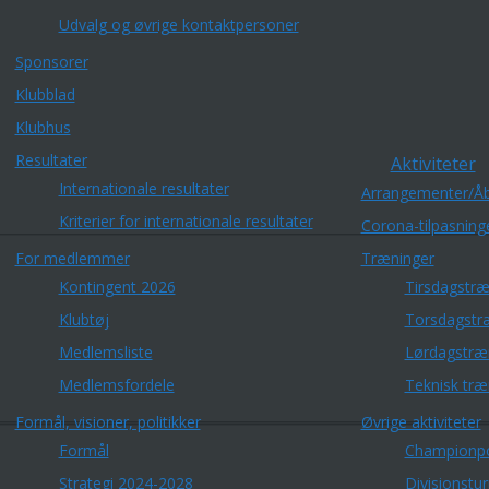
Udvalg og øvrige kontaktpersoner
Sponsorer
Klubblad
Klubhus
Resultater
Aktiviteter
Internationale resultater
Arrangementer/Åb
Kriterier for internationale resultater
Corona-tilpasning
For medlemmer
Træninger
Kontingent 2026
Tirsdagstræ
Klubtøj
Torsdagstr
Medlemsliste
Lørdagstræ
Medlemsfordele
Teknisk træ
Formål, visioner, politikker
Øvrige aktiviteter
Formål
Championp
Strategi 2024-2028
Divisionstu