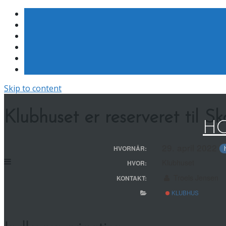
Skip to content
Klubhuset er reserveret til S
HO
29. april 2022
HVORNÅR:
Klubhuset
HVOR:
Troels Jensen
KONTAKT:
KLUBHUS