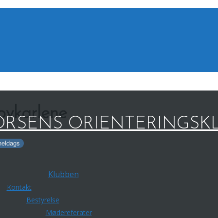
kovkarlene
RSENS ORIENTERINGSK
heldags
Klubben
Kontakt
Bestyrelse
Mødereferater