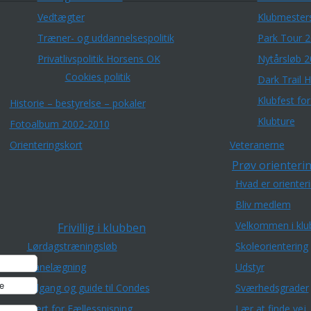
Vedtægter
Klubmester
Træner- og uddannelsespolitik
Park Tour 
Privatlivspolitik Horsens OK
Nytårsløb 
Cookies politik
Dark Trail 
Klubfest fo
Historie – bestyrelse – pokaler
Klubture
Fotoalbum 2002-2010
Orienteringskort
Veteranerne
Prøv orienterin
Hvad er orienter
Bliv medlem
Velkommen i klu
Frivillig i klubben
Lørdagstræningsløb
Skoleorientering
Banelægning
Udstyr
e
Adgang og guide til Condes
Sværhedsgrader
Vært for Fællesspisning
Lær at finde vej