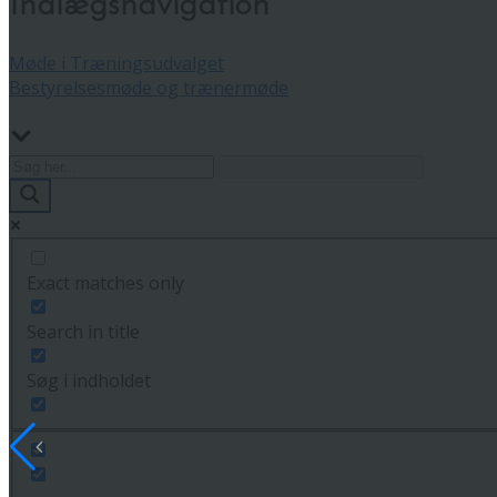
Indlægsnavigation
Møde i Træningsudvalget
Bestyrelsesmøde og trænermøde
Exact matches only
Search in title
Søg i indholdet