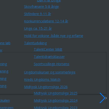
Børn & Unge
Skovfræsere 5-8 årige
Stifindere 9-11 år
Konkurrenceløbere 12-14 år
Unge ca. 15-21 år
Hold for voksne -både nye og erfarne
ne løb
Talentudviking
TalentCenter Midt
er
Talentidrætsklasser
ning
Sportscollege Horsens
æning
Ungdomskurser og sommerlejre
ning
Kreds Ungdoms Match
ning
Midtjysk Ungdomsliga 2026
Midtjysk Ungdomsliga 2025
okalen
Midtjysk Ungdomsliga 2024
rneringen
Midtjysk Ungdomsliga 2023