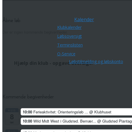
Kalender
Åbne løb
Klubkalender
Der er ingen kommende begivenheder.
Løbsoversigt
Terminslisten
O-Service
Løbstilmelding og løbskonto
Hjælp din klub - opgave oversigt!
Kommende begivenheder
AUG
10:00
Ferieaktivitet: Orienteringsløb ...
@ Klubhuset
8
10:00
Wild Midt West i Gludsted. Bemær...
@ Gludsted Plantag
lør
AUG