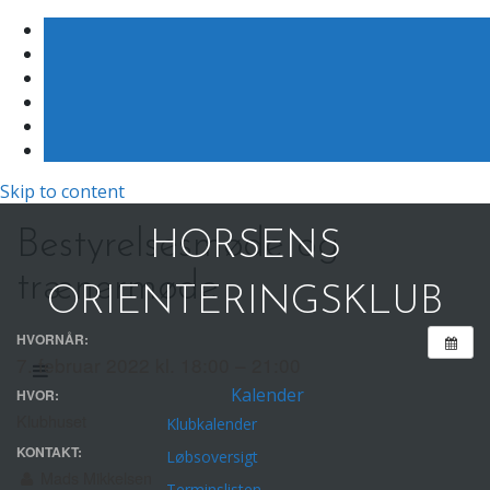
Skip to content
Bestyrelsesmøde og
HORSENS
trænermøde
ORIENTERINGSKLUB
HVORNÅR:
7. februar 2022 kl. 18:00 – 21:00
Kalender
HVOR:
Klubhuset
Klubkalender
KONTAKT:
Løbsoversigt
Mads Mikkelsen
Terminslisten