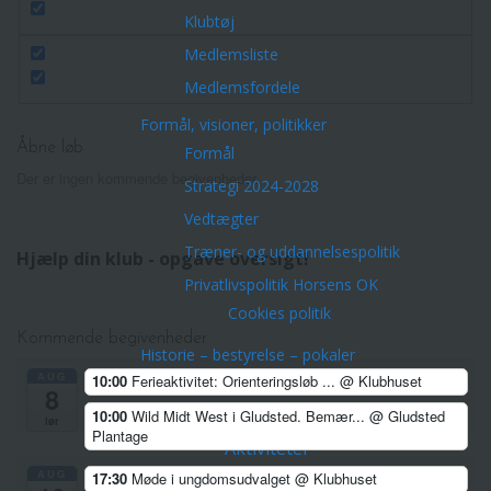
Klubtøj
Medlemsliste
Medlemsfordele
Formål, visioner, politikker
Åbne løb
Formål
Der er ingen kommende begivenheder.
Strategi 2024-2028
Vedtægter
Træner- og uddannelsespolitik
Hjælp din klub - opgave oversigt!
Privatlivspolitik Horsens OK
Cookies politik
Kommende begivenheder
Historie – bestyrelse – pokaler
AUG
10:00
Ferieaktivitet: Orienteringsløb ...
@ Klubhuset
Fotoalbum 2002-2010
8
10:00
Wild Midt West i Gludsted. Bemær...
@ Gludsted
Orienteringskort
lør
Plantage
Aktiviteter
AUG
Arrangementer/Åbne løb
17:30
Møde i ungdomsudvalget
@ Klubhuset