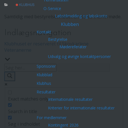
KLUBHUS
O-Service
Løbstilmelding og løbskonto
Samtidig med bestyrelsesmødet afholdes trænermøde.
Klubben
Indlægsnavigation
Kontakt
Bestyrelse
Klubhuset er reserveret til Skovkarlene
Mødereferater
Veteranerne
Udvalg og øvrige kontaktpersoner
Sponsorer
Klubblad
Klubhus
Resultater
Exact matches only
Internationale resultater
Kriterier for internationale resultater
Search in title
For medlemmer
Søg i indholdet
Kontingent 2026