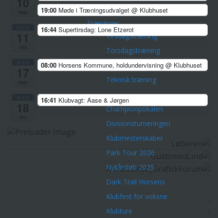
10
Corona-tilpasninger
19:00
Møde i Træningsudvalget
@ Klubhuset
man
Træninger
AUG
16:44
Supertirsdag: Lone Etzerot
11
Tirsdagstræning
tirs
Torsdagstræning
AUG
08:00
Horsens Kommune, holdundervisning
@ Klubhuset
Lørdagstræning
17
Teknisk træning
man
Øvrige aktiviteter
AUG
16:41
Klubvagt: Aase & Jørgen
18
Championpokalen
tirs
Divisionsturneringen
Klubmesterskaber
Park Tour 2026
Nytårsløb 2025
Dark Trail Horsens
Klubfest for voksne
Klubture