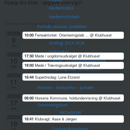
Hjælp din klub - opgave oversigt!
Medlemsliste
Medlemsfordele
Kommende begivenheder
Formål, visioner, politikker
Formål
AUG
10:00
Ferieaktivitet: Orienteringsløb ...
@ Klubhuset
8
Strategi 2024-2028
lør
Vedtægter
AUG
17:30
Møde i ungdomsudvalget
@ Klubhuset
10
Træner- og uddannelsespolitik
19:00
Møde i Træningsudvalget
@ Klubhuset
man
Privatlivspolitik Horsens OK
AUG
Cookies politik
16:44
Supertirsdag: Lone Etzerot
11
Historie – bestyrelse – pokaler
tirs
Fotoalbum 2002-2010
AUG
08:00
Horsens Kommune, holdundervisning
@ Klubhuset
17
Orienteringskort
man
Aktiviteter
AUG
16:41
Klubvagt: Aase & Jørgen
Arrangementer/Åbne løb
18
Corona-tilpasninger
tirs