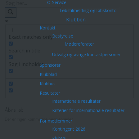
O-Service
Løbstilmelding og løbskonto
Klubben
Kontakt
Bestyrelse
Exact matches only
Mødereferater
Search in title
Udvalg og øvrige kontaktpersoner
Søg i indholdet
Sponsorer
Klubblad
Klubhus
Resultater
Internationale resultater
Kriterier for internationale resultater
Åbne løb
Der er ingen kommende begivenheder.
For medlemmer
Kontingent 2026
Klubtøj