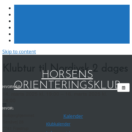
Skip to content
Klubtur til Nordjysk 2 dages
HORSENS
ORIENTERINGSKLUB
HVORNÅR:
14. marts 2025 kl. 19:00 – 16. marts 2025 kl.
14:00
HVOR:
Bulbjerghjemmet
Kalender
Senåvej 28
Klubkalender
7741 Frøstrup