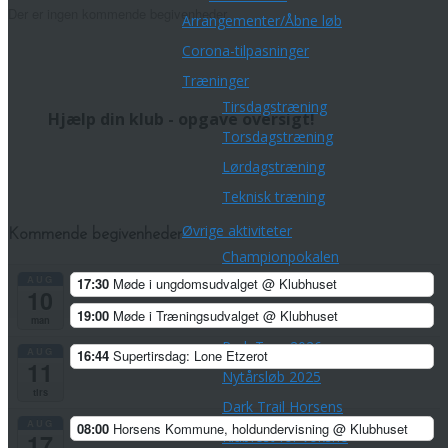
Der er ingen kommende begivenheder.
Arrangementer/Åbne løb
Corona-tilpasninger
Træninger
Tirsdagstræning
Hjælp din klub - opgave oversigt!
Torsdagstræning
Lørdagstræning
Teknisk træning
Øvrige aktiviteter
Kommende begivenheder
Championpokalen
AUG
17:30
Møde i ungdomsudvalget
@ Klubhuset
Divisionsturneringen
10
19:00
Møde i Træningsudvalget
@ Klubhuset
Klubmesterskaber
man
Park Tour 2026
AUG
16:44
Supertirsdag: Lone Etzerot
11
Nytårsløb 2025
tirs
Dark Trail Horsens
AUG
08:00
Horsens Kommune, holdundervisning
@ Klubhuset
Klubfest for voksne
17