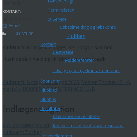
Løbsoversigt
Danmark
Terminslisten
KONTAKT:
Karen Sieg
O-Service
Email
Løbstilmelding og løbskonto
KLUBTURE
Klubben
Kontakt
Klubtur til Nordjysk 2 dages, se indbydelsen her.
Bestyrelse
Husk også tilmelding til løbet via o-service.dk
Mødereferater
Udvalg og øvrige kontaktpersoner
Sponsorer
Klubtur til Nordjysk 2-dages 2025 (Vester Thorup 15-16.
marts) – HORSENS ORIENTERINGSKLUB
Klubblad
Klubhus
Indlægsnavigation
Resultater
Internationale resultater
VIA indendørs sprint
Kriterier for internationale resultater
Klubvagt: Torben
For medlemmer