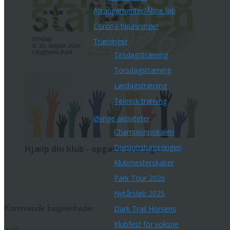
Arrangementer/Åbne løb
Corona-tilpasninger
Træninger
Tirsdagstræning
Torsdagstræning
Lørdagstræning
Teknisk træning
Øvrige aktiviteter
Championpokalen
Divisionsturneringen
Hjælp din klub - opgave oversigt!
Klubmesterskaber
Park Tour 2026
Nytårsløb 2025
Dark Trail Horsens
Kommende begivenheder
Klubfest for voksne
aug