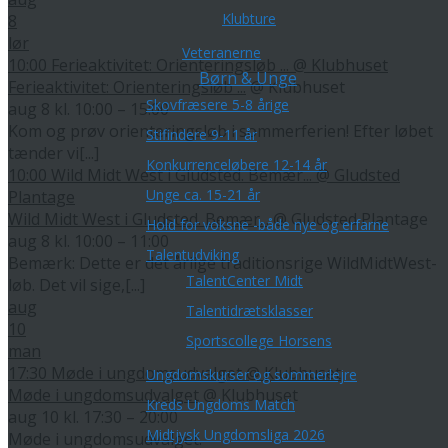
Klubture
8
lør
Veteranerne
10:00
Ferieaktivitet: Orienteringsløb ...
@ Klubhuset
Børn & Unge
Ferieaktivitet: Orienteringsløb ...
@ Klubhuset
Skovfræsere 5-8 årige
aug 8 kl. 10:00 – 15:00
Kom og prøv orienteringsløb i sommerferien! Efter løbet
Stifindere 9-11 år
tænder vi[...]
Konkurrenceløbere 12-14 år
10:00
Wild Midt West i Gludsted. Bemær...
@ Gludsted
Unge ca. 15-21 år
Plantage
Wild Midt West i Gludsted. Bemær...
@ Gludsted Plantage
Hold for voksne -både nye og erfarne
aug 8 kl. 10:00 – 11:00
Talentudviking
Bemærk: Dette er det årlige traditionsrige WildMidtWest-
TalentCenter Midt
løb. Det vil sige,[...]
aug
Talentidrætsklasser
10
Sportscollege Horsens
man
17:30
Møde i ungdomsudvalget
@ Klubhuset
Ungdomskurser og sommerlejre
Møde i ungdomsudvalget
@ Klubhuset
Kreds Ungdoms Match
aug 10 kl. 17:30 – 20:00
Midtjysk Ungdomsliga 2026
Møde i ungdomsudvalget.