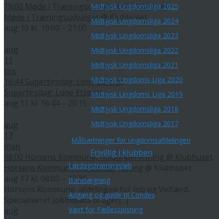
19:00
Møde i Træningsudvalget
@ Klubhuset
Midtjysk Ungdomsliga 2025
Møde i Træningsudvalget
@ Klubhuset
Midtjysk Ungdomsliga 2024
aug 10 kl. 19:00 – 21:00
Midtjysk Ungdomsliga 2023
aug
Midtjysk Ungdomsliga 2022
11
Midtjysk Ungdomsliga 2021
tirs
Midtjysk Ungdoms Liga 2020
16:44
Supertirsdag: Lone Etzerot
Supertirsdag: Lone Etzerot
Midtjysk Ungdoms Liga 2019
aug 11 kl. 16:44 – 20:15
Midtjysk Ungdomsliga 2018
Midtjysk Ungdomsliga 2017
aug
17
Målsætninger for ungdomsafdelingen
man
Frivillig i klubben
08:00
Horsens Kommune, holdundervisning
@ Klubhuset
Lørdagstræningsløb
Horsens Kommune, holdundervisning
@ Klubhuset
aug 17 kl. 08:00 – 12:30
Banelægning
Horsens Kommune, afdelingen for Job og Velfærd,
Adgang og guide til Condes
Specialiseret Jobindsats bruger[...]
Vært for Fællesspisning
aug