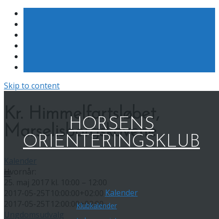
Skip to content
Kr. Himmelfartsløbet,
HORSENS
Marselisborgskovene
ORIENTERINGSKLUB
Kalender
Hvornår:
25. maj 2017 kl. 10:00 – 12:00
Kalender
2017-05-25T10:00:00+02:00
2017-05-25T12:00:00+02:00
Klubkalender
Ungdomsudvalg