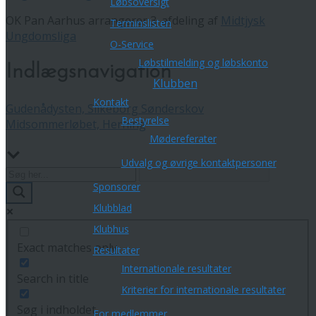
Løbsoversigt
OK Pan Aarhus arrangerer 3. afdeling af
Midtjysk
Terminslisten
Ungdomsliga
O-Service
Løbstilmelding og løbskonto
Indlægsnavigation
Klubben
Kontakt
Gudenådysten, Silkeborg Sønderskov
Bestyrelse
Midsommerløbet, Herning
Mødereferater
Udvalg og øvrige kontaktpersoner
Sponsorer
Klubblad
Klubhus
Exact matches only
Resultater
Internationale resultater
Search in title
Kriterier for internationale resultater
Søg i indholdet
For medlemmer