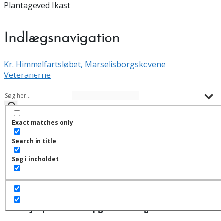
Plantageved Ikast
Indlægsnavigation
Kr. Himmelfartsløbet, Marselisborgskovene
Veteranerne
Exact matches only
Åbne løb
Search in title
Der er ingen kommende begivenheder.
Søg i indholdet
Hjælp din klub - opgave oversigt!