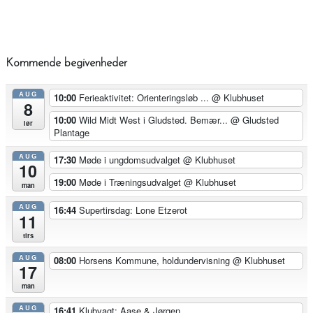
Kommende begivenheder
AUG
10:00
Ferieaktivitet: Orienteringsløb ...
@ Klubhuset
8
10:00
Wild Midt West i Gludsted. Bemær...
@ Gludsted
lør
Plantage
AUG
17:30
Møde i ungdomsudvalget
@ Klubhuset
10
19:00
Møde i Træningsudvalget
@ Klubhuset
man
AUG
16:44
Supertirsdag: Lone Etzerot
11
tirs
AUG
08:00
Horsens Kommune, holdundervisning
@ Klubhuset
17
man
AUG
16:41
Klubvagt: Aase & Jørgen