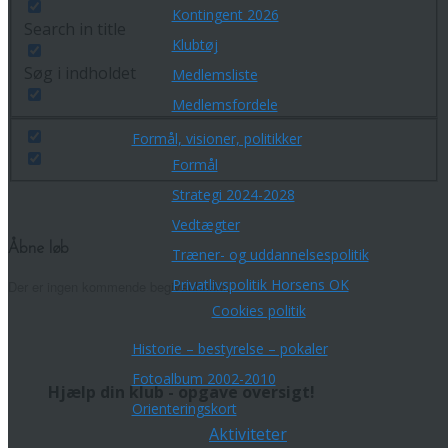
Kontingent 2026
Search in title
Klubtøj
Søg i indholdet
Medlemsliste
Medlemsfordele
Formål, visioner, politikker
Formål
Strategi 2024-2028
Vedtægter
Åbne løb
Træner- og uddannelsespolitik
Privatlivspolitik Horsens OK
Der er ingen kommende begivenheder.
Cookies politik
Historie – bestyrelse – pokaler
Fotoalbum 2002-2010
Hjælp din klub - opgave oversigt!
Orienteringskort
Aktiviteter