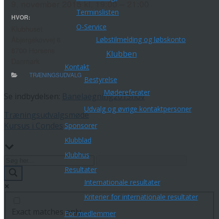
9. november 2015 kl. 19:00 – 21:00
Terminslisten
HVOR:
O-Service
Klubhuset
Løbstilmelding og løbskonto
Åbjergskovvej 6
8700 Horsens
Klubben
Danmark
Kontakt
TRÆNINGSUDVALG
Bestyrelse
Mødereferater
Se indbydelsen:
Banelaegning2015nov
Udvalg og øvrige kontaktpersoner
Indlægsnavigation
Træningsudvalgsmøde
Kursus i Condes
Sponsorer
Klubblad
Klubhus
Resultater
Internationale resultater
Kriterier for internationale resultater
Exact matches only
For medlemmer