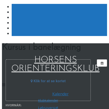
Skip
Kursus i banelægning
to
content
HORSENS
ORIENTERINGSKLUB
Klik for at se kortet
Kalender
Klubkalender
HVORNÅR:
Løbsoversigt