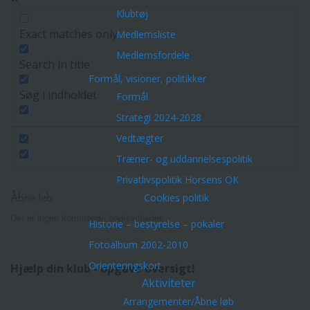
Klubtøj
Exact matches only
Medlemsliste
Medlemsfordele
Search in title
Formål, visioner, politikker
Søg i indholdet
Formål
Strategi 2024-2028
Vedtægter
Træner- og uddannelsespolitik
Privatlivspolitik Horsens OK
Cookies politik
Åbne løb
Der er ingen kommende begivenheder.
Historie – bestyrelse – pokaler
Fotoalbum 2002-2010
Orienteringskort
Hjælp din klub - opgave oversigt!
Aktiviteter
Arrangementer/Åbne løb