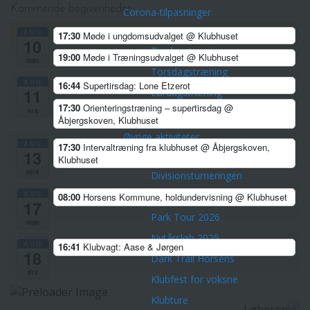
Kommende begivenheder
Corona-tilpasninger
Træninger
AUG
17:30
Møde i ungdomsudvalget
@ Klubhuset
10
Tirsdagstræning
19:00
Møde i Træningsudvalget
@ Klubhuset
man
Torsdagstræning
AUG
16:44
Supertirsdag: Lone Etzerot
11
Lørdagstræning
17:30
Orienteringstræning – supertirsdag
@
tirs
Teknisk træning
Åbjergskoven, Klubhuset
Øvrige aktiviteter
AUG
17:30
Intervaltræning fra klubhuset
@ Åbjergskoven,
13
Championpokalen
Klubhuset
tors
Divisionsturneringen
AUG
Klubmesterskaber
08:00
Horsens Kommune, holdundervisning
@ Klubhuset
17
Park Tour 2026
man
Nytårsløb 2025
AUG
16:41
Klubvagt: Aase & Jørgen
18
Dark Trail Horsens
tirs
Klubfest for voksne
Klubture