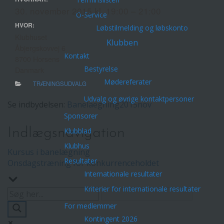
30. november 2015 kl. 19:00 – 21:00
O-Service
HVOR:
Løbstilmelding og løbskonto
Klubhuset
Klubben
Åbjergskovvej 6
Kontakt
8700 Horsens
Bestyrelse
Danmark
Mødereferater
TRÆNINGSUDVALG
Udvalg og øvrige kontaktpersoner
Se indbydelsen:
Banelaegning2015nov
Sponsorer
Indlægsnavigation
Klubblad
Klubhus
Kursus i banelægning
Resultater
Onsdagstræning for konkurrenceholdet
Internationale resultater
Kriterier for internationale resultater
For medlemmer
Kontingent 2026